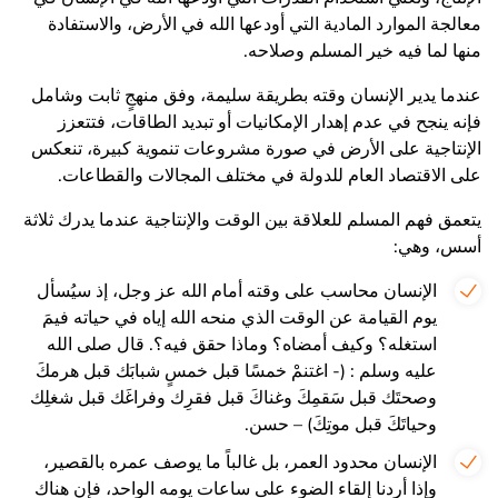
معالجة الموارد المادية التي أودعها الله في الأرض، والاستفادة
منها لما فيه خير المسلم وصلاحه.
عندما يدير الإنسان وقته بطريقة سليمة، وفق منهجٍ ثابت وشامل
فإنه ينجح في عدم إهدار الإمكانيات أو تبديد الطاقات، فتتعزز
الإنتاجية على الأرض في صورة مشروعات تنموية كبيرة، تنعكس
على الاقتصاد العام للدولة في مختلف المجالات والقطاعات.
يتعمق فهم المسلم للعلاقة بين الوقت والإنتاجية عندما يدرك ثلاثة
أسس، وهي:
الإنسان محاسب على وقته أمام الله عز وجل، إذ سيُسأل
يوم القيامة عن الوقت الذي منحه الله إياه في حياته فيمَ
استغله؟ وكيف أمضاه؟ وماذا حقق فيه؟. قال صلى الله
عليه وسلم : (- اغتنمْ خمسًا قبل خمسٍ شبابَك قبل هرمكَ
وصحتَك قبل سَقمِكَ وغناكَ قبل فقرِك وفراغَك قبل شغلِك
وحياتَكَ قبل موتِكَ) – حسن.
الإنسان محدود العمر، بل غالباً ما يوصف عمره بالقصير،
وإذا أردنا إلقاء الضوء على ساعات يومه الواحد، فإن هناك