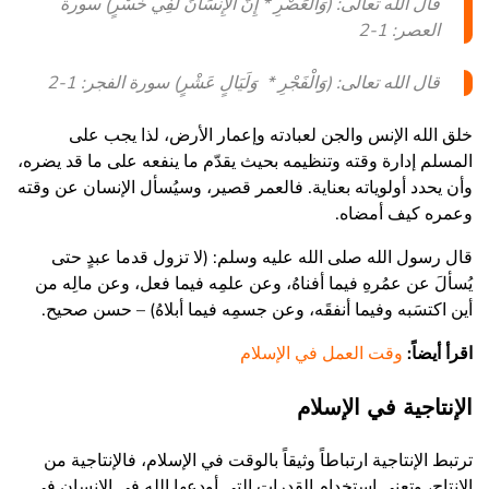
قال الله تعالى: (وَالْعَصْرِ * إِنَّ الْإِنسَانَ لَفِي خُسْرٍ) سورة
العصر: 1-2
قال الله تعالى: (وَالْفَجْرِ * وَلَيَالٍ عَشْرٍ) سورة الفجر: 1-2
خلق الله الإنس والجن لعبادته وإعمار الأرض، لذا يجب على
المسلم إدارة وقته وتنظيمه بحيث يقدّم ما ينفعه على ما قد يضره،
وأن يحدد أولوياته بعناية. فالعمر قصير، وسيُسأل الإنسان عن وقته
وعمره كيف أمضاه.
قال رسول الله صلى الله عليه وسلم: (لا تزول قدما عبدٍ حتى
يُسألَ عن عمُرهِ فيما أفناهُ، وعن علمِه فيما فعل، وعن مالِه من
أين اكتسَبه وفيما أنفقَه، وعن جسمِه فيما أبلاهُ) – حسن صحيح.
اقرأ أيضاً:
وقت العمل في الإسلام
الإنتاجية في الإسلام
ترتبط الإنتاجية ارتباطاً وثيقاً بالوقت في الإسلام، فالإنتاجية من
الإنتاج، وتعني استخدام القدرات التي أودعها الله في الإنسان في