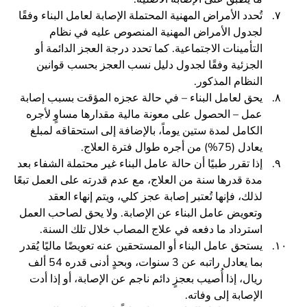
تُحدد الأمراض المهنية المحتملة الإصابة لعامل البناء وفقًا
لجدول الأمراض المهنية المنصوص عليه في نظام
التأمينات الاجتماعية. كما تحدد درجة العجز الدائمة أو
الجزئية وفقًا لجدول دليل نسب العجز بحسب قوانين
النظام المذكور.
يحق لعامل البناء – في حالة عجزه المؤقت بسبب إصابة
عمل – الحصول على معونة مالية مقدارها مساوٍ لأجره
الكامل لمدة ستين يوماً، بالإضافة إلى استحقاقه لمبلغ
يعادل (75%) من أجره طوال فترة العلاج.
إذا تقرر طبيًا أن حالة عامل البناء غير محتملة الشفاء بعد
مدة قدرها سنة من العلاج، مع عدم قدرته على العمل تبعًا
لذلك، فإنها تُعتبر إصابة عجز كلي، ويتم إنهاء العقد
وتعويض عامل البناء عن الإصابة. ولا يحق لصاحب العمل
استرداد ما دفعه في علاج المصاب خلال تلك السنة.
يستحق عامل البناء أو المستحقين عنه تعويضًا ماليًا يُقدر
بما يعادل راتبه عن 3 سنوات، وبحدٍ أدنى قدره 54 ألف
ريال، إذا أُصيب بعجزٍ دائم ناجم عن الإصابة، أو إذا أدت
الإصابة إلى وفاته.