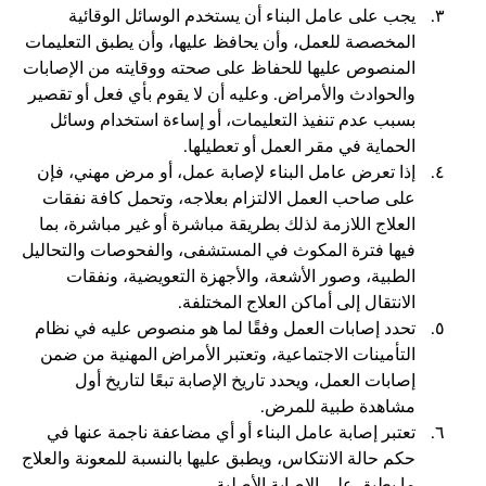
يجب على عامل البناء أن يستخدم الوسائل الوقائية
المخصصة للعمل، وأن يحافظ عليها، وأن يطبق التعليمات
المنصوص عليها للحفاظ على صحته ووقايته من الإصابات
والحوادث والأمراض. وعليه أن لا يقوم بأي فعل أو تقصير
بسبب عدم تنفيذ التعليمات، أو إساءة استخدام وسائل
الحماية في مقر العمل أو تعطيلها.
إذا تعرض عامل البناء لإصابة عمل، أو مرض مهني، فإن
على صاحب العمل الالتزام بعلاجه، وتحمل كافة نفقات
العلاج اللازمة لذلك بطريقة مباشرة أو غير مباشرة، بما
فيها فترة المكوث في المستشفى، والفحوصات والتحاليل
الطبية، وصور الأشعة، والأجهزة التعويضية، ونفقات
الانتقال إلى أماكن العلاج المختلفة.
تحدد إصابات العمل وفقًا لما هو منصوص عليه في نظام
التأمينات الاجتماعية، وتعتبر الأمراض المهنية من ضمن
إصابات العمل، ويحدد تاريخ الإصابة تبعًا لتاريخ أول
مشاهدة طبية للمرض.
تعتبر إصابة عامل البناء أو أي مضاعفة ناجمة عنها في
حكم حالة الانتكاس، ويطبق عليها بالنسبة للمعونة والعلاج
ما يطبق على الإصابة الأصلية.