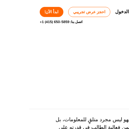
الدخول
احجز عرض تجريبي
ابدأ الآن!
اتصل بنا:
+1 (415) 650-5859
 فهو ليس مجرد متلقٍ للمعلومات، بل
كمن فعالية الطالب في قدرته على