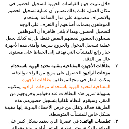
خلال تثبيت جهاز القياسات الحيوية لتسجيل الحضور في
مكان العمل، فإنك بذلك تضمن أن عملية تسجيل الحضور
والانصراف مضمونة على مدار الساعة. يستخدم
الموظفون بصمات أصابعهم أو التعرف على الوجه
لتسجيل الحضور. وهذا لا يلغي ظاهرة أن الموظفين
يسجلون الحضور لبعضهم البعض فقط، بل إنه كذلك يجعل
عملية تسجيل الدخول والخروج سريعة وآمنة. هذه الأجهزة
خيار رائع للمنشآت التي تهدف إلى الحفاظ على مستوى
عالٍ من الدقة.
بطاقات الأجهزة المفتاحية بتقنية تحديد الهوية باستخدام
موجات الراديو:
للحصول على مزيج من الراحة والدقة،
يمكنك النظر في منح الموظفين
بطاقات الأجهزة
المفتاحية لتحديد الهوية باستخدام موجات الراديو
. يمكنهم
بسهولة تمرير هذه البطاقات عند دخولهم وخروجهم من
المقر، وسيقوم النظام تلقائيا بتسجيل حضورهم. هذه
الطريقة فعالة وتقلل من فرص الأخطاء اليدوية. إنها مفيدة
بشكل خاص للمنشآت المتوسطة.
تطبيقات الهاتف:
في عصرنا الذي يعتمد بشكل كبير على
الهواتف الذكية، يعتبر تطبيق الهاتف أداة مريحة وفعالة