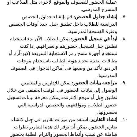
عملية الحضور للصفوف والموقع الأخرى مثل الملاعب أو
المسرح المدرسي.
إنشاء جداول الحصص:
قم بإنشاء جداول الحصص
الدراسية للطلاب داخل تطبيق جِبل. حدد أوقات الحصص
وفترة الفسحة المدرسية.
ابدأ في تسجيل الحضور:
يمكن للطلاب الآن بدء استخدام
تطبيق جِبل لتسجيل حضورهم وانصرافهم. إذا كنت
تستخدم أجهزة مسح رمز الاستجابة السريعة (كيو-آر)، أو
بطاقات بتقنية تحديد هوية الطالب باستخدام موجات
الراديو، تأكد من وضعها في أماكن الدخول في الصفوف
المدرسية.
مراجعة بيانات الحضور:
يمكن للإداريين والمعلمين
الوصول إلى بيانات الحضور في الوقت الحقيقي من خلال
تطبيق جِبل أو موقع الإنترنت. يمكن معرفة بيانات تسجيل
حضور الطلاب، ومواقعهم، والحصص الدراسية التي
يحضرونها.
إنشاء التقارير:
استفد من ميزات تقارير في جِبل لإنشاء
تقارير الحضور. يمكن أن توفر لك هذه التقارير نظرات
شاملة عن نسب وأنماط الحضور والتزام الطلبة بحضور