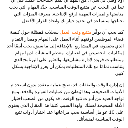
أولًا وقبل كل شيء، من المهم أن تُقيِّم احتياجات عملك قبل أن
تبدأ في البحث عن متتبع الوقت المناسب. حدِّد المهام التي يجب
متابعتها والميزات المهمة لرفع الإنتاجية. معرفة الميزات التي
تحتاجها ستساعد في تحديد خياراتك واتخاذ القرار الأفضل.
كما يجب أن يوفِّر
متتبع وقت العمل
سجلات مُفصَّلة حول كيفية
قضاء الموظفين لوقتهم أثناء العمل على المهام ومقدار التقدم
الذي يحققونه في المشاريع. بالإضافة إلى ما سبق، يجب أيضًا أخذ
إمكانيات التخصيص في اعتبارك. معظم المنشآت لديها مهام
ومتطلبات فريدة لإدارة مشاريعها، والعثور على البرنامج الذي
يتناسب تمامًا مع تلك المتطلبات يمكن أن يعزز الإنتاجية بشكل
كبير.
إن إدارة الوقت والنفقات قد تصبح عملية معقدة بدون استخدام
الأدوات الصحيحة، وهذا يُبطئ من عمليات الفوترة والدفع. ومع
تواجد العديد من أدوات تتبع الوقت، قد يكون من الصعب اختيار
الأداة الصحيحة لعملك. ولهذا السبب كتبنا هذا المقال الذي يحتوي
على 10 عوامل أساسية يجب مراعاتها عند اختيار أدوات تتبع
الوقت المناسبة لمنشأتك.