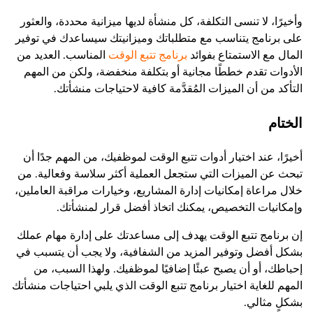
وأخيرًا، لا تنسى التكلفة، كل منشأة لديها ميزانية محددة، والعثور
على برنامج يتناسب مع متطلباتك وميزانيتك سيساعدك في توفير
المال مع الاستمتاع بفوائد
برنامج تتبع الوقت
المناسب. العديد من
الأدوات تقدم خططًا مجانية أو بتكلفة منخفضة، ولكن من المهم
التأكد من أن الميزات المُقدَّمة كافية لاحتياجات منشأتك.
الختام
أخيرًا، عند اختيار أدوات تتبع الوقت لموظفيك، من المهم جدًا أن
تبحث عن الميزات التي ستجعل العملية أكثر سلاسة وفعالية. من
خلال مراعاة إمكانيات إدارة المشاريع، وخيارات مراقبة العاملين،
وإمكانيات التخصيص، يمكنك اتخاذ أفضل قرار لمنشأتك.
إن برنامج تتبع الوقت يهدف إلى مساعدتك على إدارة مهام عملك
بشكل أفضل وتوفير المزيد من الشفافية، ولا يجب أن يتسبب في
إحباطك، أو أن يصبح عبئًا إضافيًا لموظفيك. ولهذا السبب، من
المهم للغاية اختيار برنامج تتبع الوقت الذي يلبي احتياجات منشأتك
بشكلٍ مثالي.