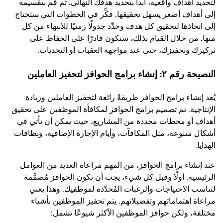
لتحديد أهداف واقعية، ابدأ بتحديد هدفك النهائي. ثم قم بتقسيمه
إلى أهداف أصغر يسهل تحقيقها. فكِّر في الخطوات التي ستحتاج
إلى اتخاذها لتحقيق كل هدف وحدِّد جدولًا زمنيًا للانتهاء من كل
منها. من خلال القيام بذلك، ستكون قادرًا على الحفاظ على
تركيزك وتحفيزك، حتى عند مواجهة العقبات أو التحديات.
النصيحة رقم ٢: إنشاء برامج الحوافز لتحفيز العاملين
يُعد إنشاء برامج الحوافز طريقةً رائعة لتحفيز العاملين وزيادة
الإنتاجية. تم تصميم برامج الحوافز لمكافأة الموظفين على تحقيق
أهداف أو محطات محددة من المشاريع، حيث يمكن أن
تأتي في
أشكال متنوعة، مثل المكافآت، وأيام الإجازة الإضافية، وبطاقات
الهدايا.
عند إنشاء برامج الحوافز، من المهم مراعاة العديد من العوامل
الرئيسية. أولًا وقبل كل شيء، يجب أن تكون الحوافز مُصمَّمة
لتناسب الاحتياجات والرغبات المُحدَّدة لموظفيك. وهذا يعني
مراعاة اهتماماتهم وتفضيلاتهم. يتم تحفيز الموظفين بأشياء
مختلفة، ولكن حوافز الموظفين الأكثر شيوعًا تشمل: