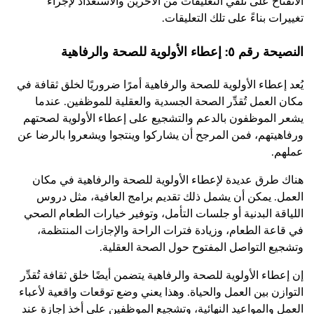
الانفتاح على تلقي التعليقات من الآخرين والاستعداد لإجراء
تغييرات بناءً على تلك التعليقات.
النصيحة رقم ٥: إعطاء الأولوية للصحة والرفاهية
يُعد إعطاء الأولوية للصحة والرفاهية أمرًا ضروريًا لخلق ثقافة في
مكان العمل تُقدِّر الصحة الجسدية والعقلية للموظفين. عندما
يشعر الموظفون بالدعم والتشجيع على إعطاء الأولوية لصحتهم
ورفاهيتهم، فمن المرجح أن يشاركوا وينتجوا ويشعروا بالرضا عن
عملهم.
هناك طرق عديدة لإعطاء الأولوية للصحة والرفاهية في مكان
العمل. يمكن أن يشمل ذلك تقديم برامج العافية، مثل دروس
اللياقة البدنية أو جلسات التأمل، وتوفير خيارات الطعام الصحي
في قاعة الطعام، وزيادة فترات الراحة والإجازات المنتظمة،
وتشجيع التواصل المفتوح حول الصحة العقلية.
إن إعطاء الأولوية للصحة والرفاهية يتضمن أيضًا خلق ثقافة تُقدِّر
التوازن بين العمل والحياة. وهذا يعني وضع توقعات واقعية لأعباء
العمل والمواعيد النهائية، وتشجيع الموظفين على أخذ إجازة عند