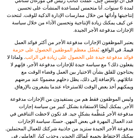
قبل أن أؤسس جِبل، عملت كنائب رئيس في مورغان ستانلي
لمدة 6 سنوات. أنا متحمس لمساعدة المنشآت على تحسين
إنتاجيتها وأدائها من خلال ممارسات الإدارة الذكية للوقت. لنتحدث
عن كيف يمكنك زيادة الإنتاجية وتحسين الأداء من خلال سياسة
الإجازات مدفوعة الأجر الجيدة.
يعتبر الموظفون الإجازات مدفوعة الأجر من أكثر فوائد العمل
قيمةً. في الواقع،
يُفضِّل معظم الموظفين الحصول على حزمة
فوائد مدفوعة جيدة على الحصول على زيادة في الراتب
. ولماذا لا
يفعلون ذلك؟ مع سياسة جيدة للإجازات مدفوعة الأجر، فإنهم لا
يحتاجون للقلق بشأن الاختيار بين العمل وقضاء الوقت مع
عائلاتهم. بالإضافة إلى ذلك، يظل دخلهم مضمونًا عند مرضهم
ويمكنهم أخذ بعض الوقت للاسترخاء عندما يشعرون بالإرهاق.
وليس الموظفون فقط هم من يستفيدون من الإجازات مدفوعة
الأجر. يمكنك أيضًا الاستفادة بشكل كبير من سياسة إجازات
مدفوعة الأجر مُنظَّمة بشكلٍ جيد. قد تكون لاحظت التناقص في
عدد العمال المهرة في بعض المهن. حسنًا، سياسة الإجازات
مدفوعة الأجر الجيدة ستزيد من جاذبية شركتك للعمال المحتملين.
يمكنك الاحتفاظ بجميع عُمالك الجيدين وجذب كبار العاملين في