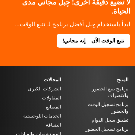
لا تضيع دقيقة أخرى! جِبل مجاني مدى
الحياة.
ابدأ باستخدام جِبل أفضل برنامج لـ تتبع الوقت...
تتبع الوقت الآن – إنه مجاني!
المنتج
المجالات
برنامج تتبع الحضور
الشركات الكبرى
والانصراف
المقاولات
برنامج تسجيل الوقت
المصانع
والحضور
الخدمات اللوجستية
تطبيق سجل الدوام
الضيافة
برنامج تسجيل الحضور
المستشفيات والعيادات