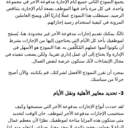
يجمع النموذج الثاني جميع أيام الإجازة مدفوعة الأجر في مجموعة
واحدة. في كل مرة يأخذ فيها الموظف بضعة أيام الإجازة، يتناقص
الرصيد. سيتطلب هذا النموذج عملًا إداريًا أقل ويمنح العاملين
المرونة في كيفية استخدام رصيد إجازاتهم.
ثالثًا، يمكنك تقديم إجازات مدفوعة الأجر غير محدودة. هنا، يُسمَح
لموظفيك بأخذ كل الأيام التي يحتاجون إليها من الإجازات بشرط
أن يكونوا أتموا عملهم المُكلَّفين به. هذا النموذج هو الأسهل في
الإدارة ولا يحتاج إلى أي عمل إداري تقريبا. ولكن يصعب تنفيذه في
مجال الإنشاءات لأنك ستكون عرضة لنقص العمال.
بمجرد أن تقرر النموذج الأفضل لشركتك، قم بكتابته. والآن أصبح
جزءًا من سياستك.
3- تحديد معايير الأهلية ونقل الأيام
لقد حددت أنواع الإجازات مدفوعة الأجر التي ستمنحها وكيف
ستحسب الإجازات مدفوعة الأجر لموظف. حان الوقت لتحديد
متى ستكون هذه المزايا متاحة لموظفيك. نظرًا لأن معظم عمال
البناء لا يعملون بعقود دائمة، لا يوجد معيار صناعي لتتعلم منه. لذا،