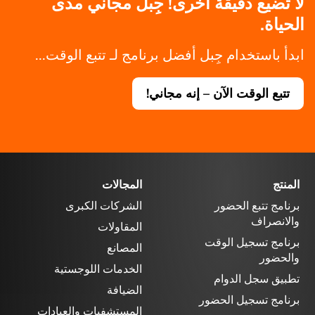
لا تضيع دقيقة أخرى! جِبل مجاني مدى
الحياة.
ابدأ باستخدام جِبل أفضل برنامج لـ تتبع الوقت...
تتبع الوقت الآن – إنه مجاني!
المنتج
المجالات
برنامج تتبع الحضور
الشركات الكبرى
والانصراف
المقاولات
برنامج تسجيل الوقت
المصانع
والحضور
الخدمات اللوجستية
تطبيق سجل الدوام
الضيافة
برنامج تسجيل الحضور
المستشفيات والعيادات