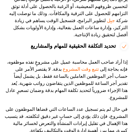
لتحسين ظروفهم المعيشية، أو الرغبة بالحصول على أدلة توثق
التزامهم للحصول على الترقية والمكافآت. وذلك ما توصلت إليه
شركة
جبِل
لتطوير البرامج، فتسجيل الوقت يساهم في زيادة
التركيز، وإدارة ساعات العمل بفعالية، وإدارة الأولويات بشكل
أفضل لتحقيق زيادة الإنتاجية.
تحديد التكلفة الحقيقية للمهام والمشاريع
إذا أراد صاحب العمل محاسبة عميل على مشروعٍ نفذه موظفوه،
فإنه بحاجة إلى
تتبع وقت المشروع
بدقة. لا يقتصر الأمر على
حساب أجر الموظفين العاملين بالساعة فقط، بل يشمل أيضاً
تقدير أجر الساعة للموظفين الذين يتقاضون رواتب شهرية. يُعد
هذا الإجراء ضرورياً لتحديد تكلفة المهام بدقة وضمان تسعيرٍ عادل
للمشروع.
في حال لم يتم تسجيل عدد الساعات التي قضاها الموظفون على
المشروع، فإن ذلك يؤدي إلى حسابٍ غير دقيق لتكلفته. قد يتسبب
هذا الإهمال في تقليل إيرادات المنشأة والتعرض لخسائر مالية
كبيرة، مما يبرز أهمية إدارة الوقت والتكاليف بكفاءة.