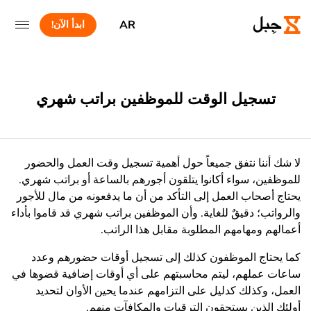
AR
ابدأ الآن!
تسجيل الوقت للموظفين براتب شهري
لا شك أننا نتفق جميعاً حول أهمية تسجيل وقت العمل والحضور
للموظفين، سواء أكانوا يتلقون أجورهم بالساعة أو براتب شهري.
يحتاج أصحاب العمل إلى التأكد من أن ما يدفعونه من مال للأجور
والرواتب؛ دقيقٌ للغاية. وأن الموظفين براتب شهري قد قاموا بأداء
أعمالهم ومهامهم المطلوبة مقابل هذا الراتب.
كما يحتاج الموظفون كذلك إلى تسجيل أوقات حضورهم وعدد
ساعات عملهم، ليتم محاسبتهم على أي أوقات إضافية قضوها في
العمل، وكذلك كدليل على التزامهم عندما يحين الأوان لتحديد
أولئك الذين يستحقون الترقيات والمكافآت منهم.