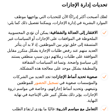
تحديات إدارة الإجازات
لعلك أصبحت أكثر إدراكًا الآن للتحديات التي يواجهها موظف
الموارد البشرية في إدارة الإجازات، ويمكننا تفصيل ذلك كما يلي:
الافتقار إلى العدالة والشفافية:
يمكن أن تؤدي المحسوبية
الملحوظة في الموافقات على الإجازات أو السياسات غير
المتسقة إلى خلق توتر بين الموظفين. إذ لا بد أن يتأثر
العديد منهم عند رفض طلبات الإجازة بشكل متكرر مقابل
الموافقة على طلبات زملائهم دون سببٍ منطقي يستند
إلى سياسةٍ واضحة. وتساعد السياسات الشفافة
والمطبقة بشكل موحد على معالجة هذه المشكلة.
صعوبة تحديد أنماط الإجازات:
تجد العديد من الشركات
والمؤسسات صعوبة في
تسجيل الحضور
للموظفين
وتتبعهم، وتحديد أنماط إجازاتهم، وخاصة في مواسم ذروة
الإجازات. يؤثر ذلك بشكلٍ كبير على الإنتاجية في نهاية
النهاية.
التعامل مع مواسم الذروة:
غالبًا ما يؤدي ارتفاع الطلب