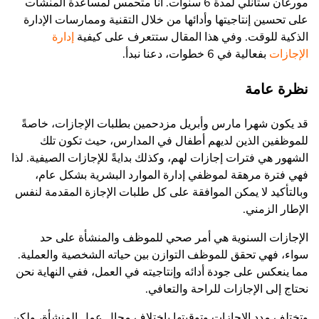
مورغان ستانلي لمدة 6 سنوات. أنا متحمس لمساعدة المنشآت
على تحسين إنتاجيتها وأدائها من خلال التقنية وممارسات الإدارة
الذكية للوقت. وفي هذا المقال ستتعرف على كيفية
إدارة
الإجازات
بفعالية في 6 خطوات، دعنا نبدأ.
نظرة عامة
قد يكون شهرا مارس وأبريل مزدحمين بطلبات الإجازات، خاصةً
للموظفين الذين لديهم أطفال في المدارس، حيث تكون تلك
الشهور هي فترات إجازات لهم، وكذلك بدايةً للإجازات الصيفية. لذا
فهي فترة مرهقة لموظفي إدارة الموارد البشرية بشكل عام،
وبالتأكيد لا يمكن الموافقة على كل طلبات الإجازة المقدمة لنفس
الإطار الزمني.
الإجازات السنوية هي أمر صحي للموظف والمنشأة على حد
سواء، فهي تحقق للموظف التوازن بين حياته الشخصية والعملية.
مما ينعكس على جودة أدائه وإنتاجيته في العمل، ففي النهاية نحن
نحتاج إلى الإجازات للراحة والتعافي.
وتختلف مدد الإجازات وتوقيتها باختلاف مجال عمل المنشأة، ولكن