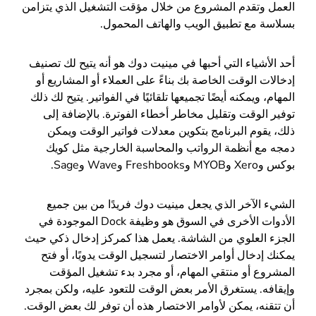
العمل وتقدم المشروع من خلال مؤقت التشغيل الذي يتزامن
بسلاسة مع تطبيق الويب والهاتف المحمول.
أحد الأشياء التي أحبها في مينيت دوك هو أنه يتيح لك تصنيف
إدخالات الوقت الخاصة بك بناءً على العملاء أو المشاريع أو
المهام، ويمكنه أيضًا تجميعها تلقائيًا في الفواتير. يتيح لك ذلك
توفير الوقت وتقليل مخاطر أخطاء الفوترة. بالإضافة إلى
ذلك، يقوم البرنامج بتكوين معدلات فواتير الوقت ويمكن
دمجه مع أنظمة الرواتب والمحاسبة الخارجية مثل كويك
بوكس وXero وMYOB وFreshbooks وWave وSage.
الشيء الآخر الذي يجعل مينيت دوك فريدًا من بين جميع
الأدوات الأخرى في السوق هو وظيفة Dock الموجودة في
الجزء العلوي من الشاشة. يعمل هذا كمركز إدخال ذكي حيث
يمكنك إدخال أوامر الاختصار لتسجيل الوقت يدويًا، أو فتح
المشروع أو منتقي المهام، أو مجرد بدء تشغيل المؤقت
وإيقافه. يستغرق الأمر بعض الوقت للتعود عليه، ولكن بمجرد
أن تتقنه، يمكن لأوامر الاختصار هذه أن توفر لك بعض الوقت.