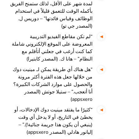
لمدة شهر على الأقل، لذلك ستمنح الفريق
بأكمله الوقت للتعمق قليلاً في استخدام
الوظائف وقياس فائدتها” – دوريس ل.
(المصدر جي تو)
“لم تكن مقاطع الفيديو التدريبية
المعروضة على الموقع الإلكتروني شاملة
كما كنت أرغب في جعلني أتأقلم مع
النظام” – هانا ك. (المصدر كابتيرا)
“هل هناك أي طريقة يمكن لـ مينيت دوك
من خلالها جعل هذه الفترة أكثر مرونة
والحصول على موارد الشركات الكبيرة؟
أنا أتعجب.” – ستيلا جوتش (المصدر
appsxero)
“كثيرًا ما يفتقد مينيت دوك الإدخالات، أو
يخطئ في التاريخ، أو لا يدخل أي وقت
(ينبغي أن يكون هذا جريمة جنائية!).” –
إليانور هادلي (المصدر appsxero)