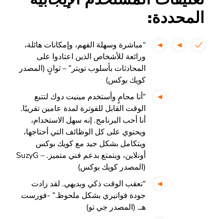
المحددة:
“مباشرة وسهلة الفهم، وإمكانات هائلة،
ورائعة للأشخاص الذين اعتادوا على
المحادثات بأسلوب تويتر” – ثوانٍ (المصدر
كويك بوكس)
“أنا محامٍ وأستخدم مينيت دوك لتتبع
الوقت القابل للفوترة لمدة عامين تقريبًا.
أنا أحب البرنامج. إنه سهل الاستخدام،
ويحتوي على كل الوظائف التي أحتاجها،
ويتكامل بشكل جيد مع كويك بوكس
أونلاين، ويتمتع بدعم فني متميز. – SuzyG
(المصدر كويك بوكس)
“تعقب الوقت ذكي وبديهي. لقد زادت
جودة فواتيري بشكل ملحوظ.” -فورست
هـ. (المصدر جي تو)