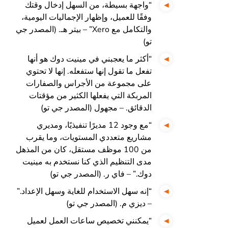
“واجهة بسيطة، من السهل إدخال وقتك
وفقًا للعميل، وإظهار الإجماليات اليومية،
والتكامل مع Xero” – بيتر هـ. (المصدر جي
تو)
“أكثر ما يعجبني في مينيت دوك هو أنها
تفعل ما تقول إنها ستفعله. إنها لا تحتوي
على مجموعة من الأجراس والصفارات
المربكة التي يفعلها الكثير من مؤقتات
الدقائق. – مجهول (المصدر جي تو)
“مع وجود 12 مديرًا تنفيذيًا، ومديري
مشاريع متعددي المستويات، وما يقرب
من 100 موظف مستقل، كان من المذهل
مدى التنظيم الذي كنا نستخدم به مينيت
دوك.” – فاي ر. (المصدر جي تو)
“إنه سهل الاستخدام للغاية وسهل الإعداد.”
– ديزي م. (المصدر جي تو)
“يمكنني تخصيص ساعات العمل لعميل