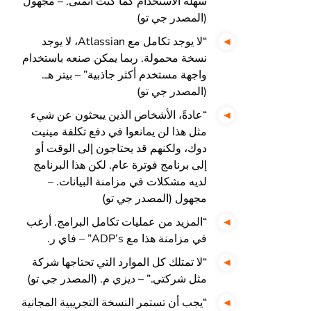
سهلة الاستخدام كما كنت أتمنى. – مجهول
(المصدر جي تو)
“لا يوجد تكامل مع Atlassian، لا يوجد
نسخة محمولة. ربما يمكن صنعه باستخدام
واجهة مستخدم أكثر جاذبية” – بيتر هـ.
(المصدر جي تو)
“عادةً، الأشخاص الذين يبحثون عن شيء
مثل هذا لن يمانعوا في دفع تكلفة مينيت
دوك، ولكنهم قد يحتاجون إلى الوقت أو
إلى برنامج فوترة عام. لكن هذا البرنامج
لديه مشكلات في مزامنة البيانات. –
مجهول (المصدر جي تو)
“المزيد من عمليات تكامل البرامج. أرغب
في مزامنة هذا مع ADP’s” – فاي ر.
“لا تمتلك كل الموارد التي تحتاجها شركة
مثل شركتي.” – ديزي م. (المصدر جي تو)
“يجب أن تستمر النسخة التجريبية المجانية