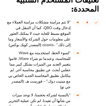
تعليقات المستخدم السلبية
المحددة:
“لا تتم مزامنة مشكلات مزامنة العملاء مع
إدخال وقت QBO، كما أن التنقل في
الموقع بسيط للغاية حيث لا يمكنك العثور
على معلومات حول الشركة والأسعار وما
إلى ذلك.” -ciconis (المصدر كويك بوكس)
“لسوء الحظ، استخدمته مع Wave
للمحاسبة، وعندما تم شراء Wave، قاموا
بتغيير العديد من الميزات بشكل كبير مما
جعلني أبحث عن تطبيق محاسبة آخر. لم
يتكامل تطبيق المحاسبة الجديد الخاص بي
مع مينيت دوك.” – فورست هـ. (المصدر
جي تو)
“بالنسبة لشركة بحجمنا، لا توجد ميزات
من شأنها أن تفيدنا. لم تكن عملية التحرير