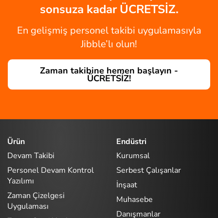
sonsuza kadar ÜCRETSİZ.
En gelişmiş personel takibi uygulamasıyla
Jibble’lı olun!
Zaman takibine hemen başlayın -
ÜCRETSİZ!
Ürün
Endüstri
Devam Takibi
Kurumsal
Personel Devam Kontrol
Serbest Çalışanlar
Yazılımı
İnşaat
Zaman Çizelgesi
Muhasebe
Uygulaması
Danışmanlar