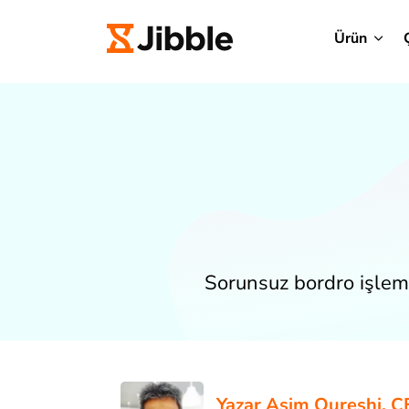
Ürün
Sorunsuz bordro işlem
Yazar
Asim Qureshi
, C