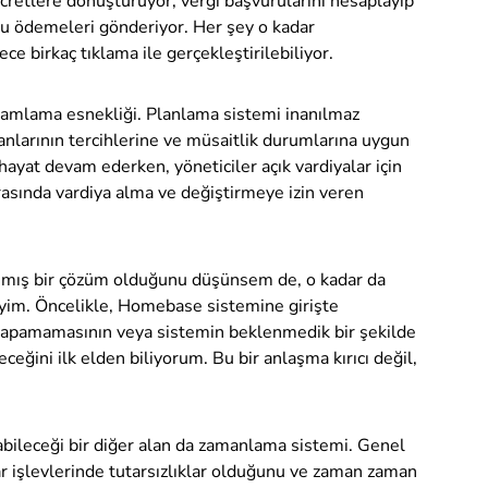
ücretlere dönüştürüyor, vergi başvurularını hesaplayıp
ğru ödemeleri gönderiyor. Her şey o kadar
ece birkaç tıklama ile gerçekleştirilebiliyor.
mlama esnekliği. Planlama sistemi inanılmaz
anlarının tercihlerine ve müsaitlik durumlarına uygun
hayat devam ederken, yöneticiler açık vardiyalar için
rasında vardiya alma ve değiştirmeye izin veren
lanmış bir çözüm olduğunu düşünsem de, o kadar da
yim. Öncelikle, Homebase sistemine girişte
iş yapamamasının veya sistemin beklenmedik bir şekilde
ceğini ilk elden biliyorum. Bu bir anlaşma kırıcı değil,
.
abileceği bir diğer alan da zamanlama sistemi. Genel
lar işlevlerinde tutarsızlıklar olduğunu ve zaman zaman