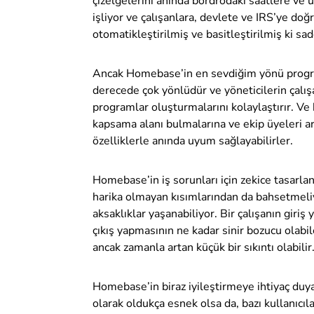
çizelgelerini anında bordrodaki saatlere ve 
işliyor ve çalışanlara, devlete ve IRS’ye do
otomatikleştirilmiş ve basitleştirilmiş ki sad
Ancak Homebase’in en sevdiğim yönü progra
derecede çok yönlüdür ve yöneticilerin çalış
programlar oluşturmalarını kolaylaştırır. Ve 
kapsama alanı bulmalarına ve ekip üyeleri a
özelliklerle anında uyum sağlayabilirler.
Homebase’in iş sorunları için zekice tasar
harika olmayan kısımlarından da bahsetmeli
aksaklıklar yaşanabiliyor. Bir çalışanın gir
çıkış yapmasının ne kadar sinir bozucu olabile
ancak zamanla artan küçük bir sıkıntı olabilir
Homebase’in biraz iyileştirmeye ihtiyaç duy
olarak oldukça esnek olsa da, bazı kullanıcı