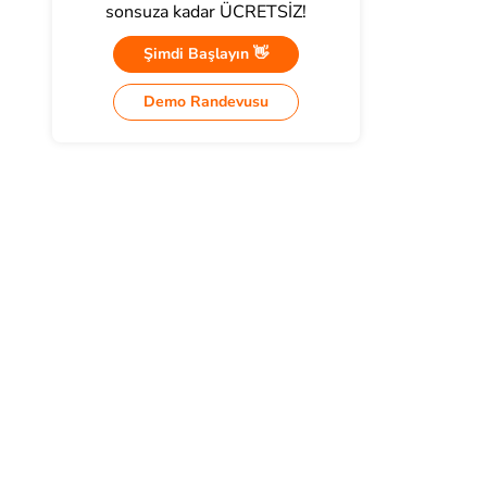
sonsuza kadar ÜCRETSİZ!
Şimdi Başlayın 👋
Demo Randevusu