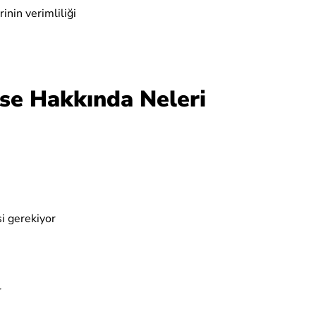
inin verimliliği
se Hakkında Neleri
si gerekiyor
r