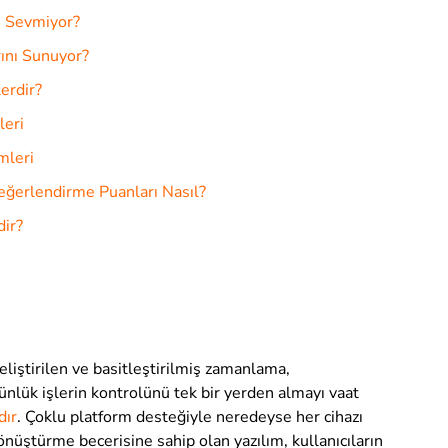
i Sevmiyor?
ını Sunuyor?
erdir?
leri
mleri
eğerlendirme Puanları Nasıl?
ir?
liştirilen ve basitleştirilmiş zamanlama,
 günlük işlerin kontrolünü tek bir yerden almayı vaat
dır
. Çoklu platform desteğiyle neredeyse her cihazı
önüştürme becerisine sahip olan yazılım, kullanıcıların