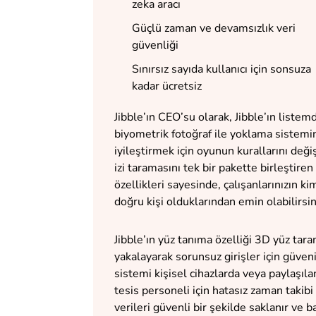
zeka aracı
Güçlü zaman ve devamsızlık veri
güvenliği
Sınırsız sayıda kullanıcı için sonsuza
kadar ücretsiz
Jibble’ın CEO’su olarak, Jibble’ın listemd
biyometrik fotoğraf ile yoklama sistemin
iyileştirmek için oyunun kurallarını de
izi taramasını tek bir pakette birleştir
özellikleri sayesinde, çalışanlarınızın ki
doğru kişi olduklarından emin olabilirsin
Jibble’ın yüz tanıma özelliği 3D yüz tara
yakalayarak sorunsuz girişler için güven
sistemi kişisel cihazlarda veya paylaşıl
tesis personeli için hatasız zaman takib
verileri güvenli bir şekilde saklanır ve