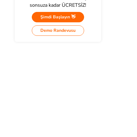
sonsuza kadar ÜCRETSİZ!
Şimdi Başlayın 👋
Demo Randevusu