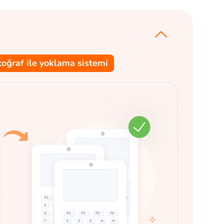
toğraf ile yoklama sistemi