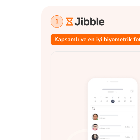
1
Kapsamlı ve en iyi biyometrik fo