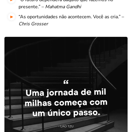
presente
.” –
Mahatma Gandhi
“As oportunidades não acontecem. Você as cria.” –
Chris Grosser