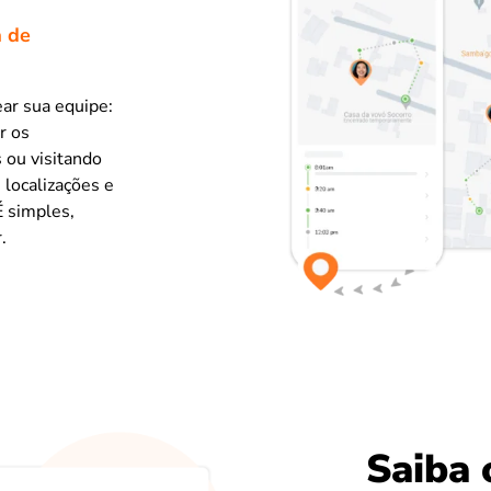
a de
ear sua equipe:
r os
 ou visitando
s localizações e
É simples,
.
Saiba 