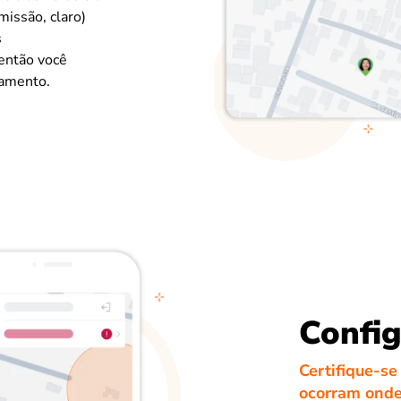
missão, claro)
s
então você
camento.
Config
Certifique-se
ocorram onde