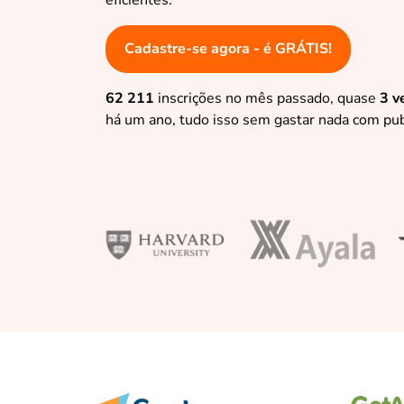
eficientes.
Cadastre-se agora - é GRÁTIS!
62 211
inscrições no mês passado, quase
3 v
há um ano, tudo isso sem gastar nada com pub