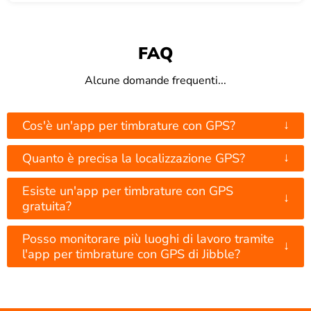
FAQ
Alcune domande frequenti...
↓
Cos'è un'app per timbrature con GPS?
↓
Quanto è precisa la localizzazione GPS?
Esiste un'app per timbrature con GPS
↓
gratuita?
Posso monitorare più luoghi di lavoro tramite
↓
l'app per timbrature con GPS di Jibble?