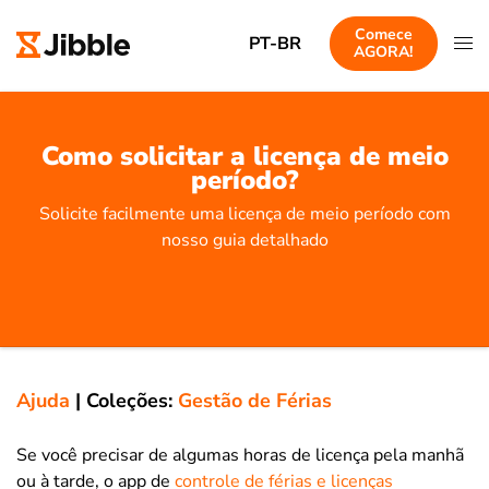
Comece
PT-BR
AGORA!
Como solicitar a licença de meio
período?
Solicite facilmente uma licença de meio período com
nosso guia detalhado
Ajuda
|
Coleções:
Gestão de Férias
Se você precisar de algumas horas de licença pela manhã
ou à tarde, o app de
controle de férias e licenças