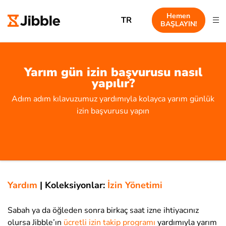
Hemen
TR
BAŞLAYIN!
Yarım gün izin başvurusu nasıl
yapılır?
Adım adım kılavuzumuz yardımıyla kolayca yarım günlük
izin başvurusu yapın
Yardım
|
Koleksiyonlar:
İzin Yönetimi
Sabah ya da öğleden sonra birkaç saat izne ihtiyacınız
olursa Jibble’ın
ücretli izin takip programı
yardımıyla yarım