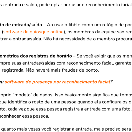
a entrada e saída, pode optar por usar o reconhecimento facial
do de entrada/saída
– Ao usar o Jibble como um relógio de pon
 (
software de quiosque online
), os membros da equipe são r
strar a entrada/saída. Não há necessidade de o membro procur
iométrica dos registros de horário
– Se você exigir que os me
mpre suas entradas/saídas com reconhecimento facial, garante
 registrada. Não haverá mais fraudes de ponto.
eu
software de presença por reconhecimento facial
?
róprio “modelo” de dados. Isso basicamente significa que tem
e identifica o rosto de uma pessoa quando ela configura os da
to, cada vez que essa pessoa registra a entrada com uma foto,
econhecer
essa pessoa.
 quanto mais vezes você registrar a entrada, mais preciso ser