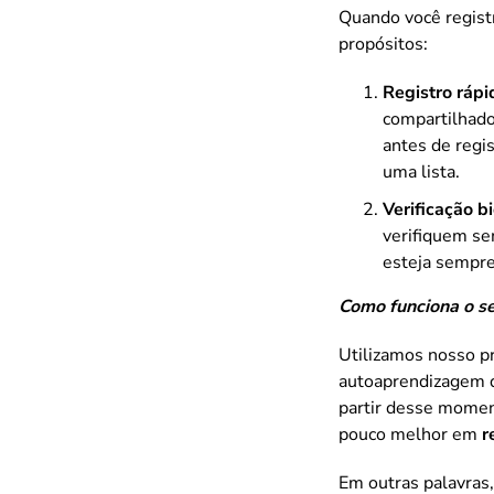
Quando você registr
propósitos:
Registro rápi
compartilhado
antes de regi
uma lista.
Verificação b
verifiquem se
esteja sempre
Como funciona o s
Utilizamos nosso p
autoaprendizagem qu
partir desse momen
pouco melhor em
r
Em outras palavras,