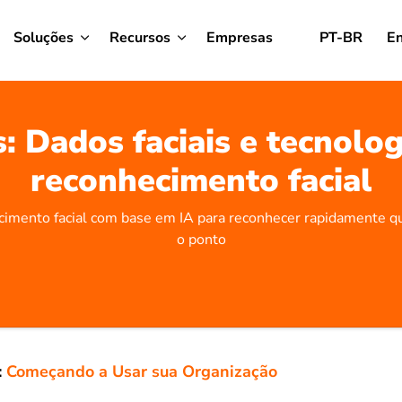
Soluções
Recursos
Empresas
PT-BR
En
: Dados faciais e tecnolog
reconhecimento facial
imento facial com base em IA para reconhecer rapidamente 
o ponto
:
Começando a Usar sua Organização