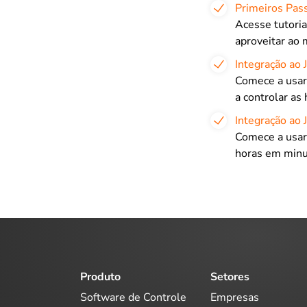
Primeiros Pas
Acesse tutoria
aproveitar ao 
Integração ao 
Comece a usar 
a controlar as
Integração ao 
Comece a usar 
horas em minu
Produto
Setores
Software de Controle
Empresas