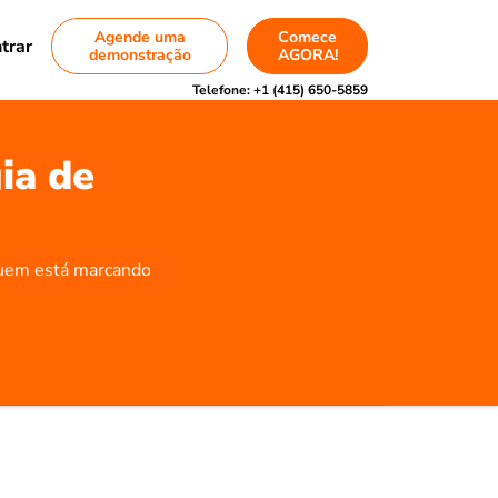
Agende uma
Comece
trar
demonstração
AGORA!
Telefone:
+1 (415) 650-5859
ia de
quem está marcando