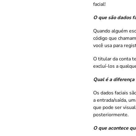
facial!
O que são dados f
Quando alguém esca
código que chamamos
você usa para regis
O titular da conta 
excluí-los a qualq
Qual é a diferença 
Os dados faciais s
a entrada/saída, u
que pode ser visual
posteriormente.
O que acontece qua