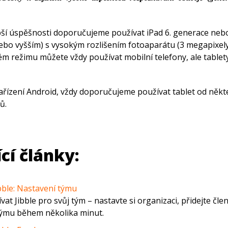
epší úspěšnosti doporučujeme používat iPad 6. generace nebo
ebo vyšším) s vysokým rozlišením fotoaparátu (3 megapixely
m režimu můžete vždy používat mobilní telefony, ale tablety
ařízení Android, vždy doporučujeme používat tablet od někt
ů.
cí články:
bble: Nastavení týmu
at Jibble pro svůj tým – nastavte si organizaci, přidejte čle
týmu během několika minut.