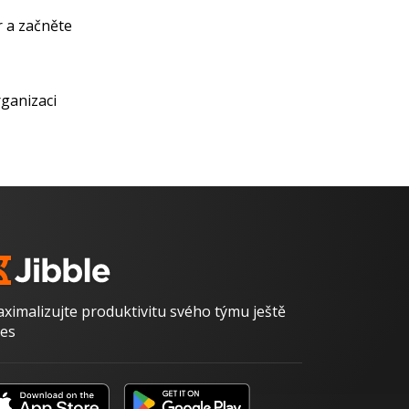
r a začněte
ganizaci
ximalizujte produktivitu svého týmu ještě
es