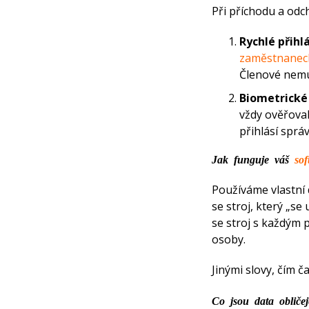
Při příchodu a odc
Rychlé přihl
zaměstnanec
Členové nemu
Biometrické
vždy ověřoval
přihlásí spr
Jak funguje váš
sof
Používáme vlastní 
se stroj, který „se
se stroj s každým 
osoby.
Jinými slovy, čím č
Co jsou data obliče