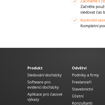
Začínáme s Jib
Začněte použív
sledovat čas 
Kontrolní sez
Kompletní pod
Produkt
Odvětví
Sledování docházky
Podniky a firmy
Software pro
Freelanceři
evidenci docházky
Stavebnictví
Aplikace pro časové
Účetní
výkazy
Konzultanti