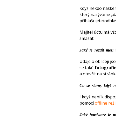
Když někdo naskenu
který nazýváme „dat
přihlašujete/odhla
Majitel účtu má vž
smazat.
Jaký je rozdíl mezi 
Údaje o obličeji js
se také
fotografi
a otevřít na strán
Co se stane, když ne
I když není k dispo
pomocí
offline re
Jaký hardware je po