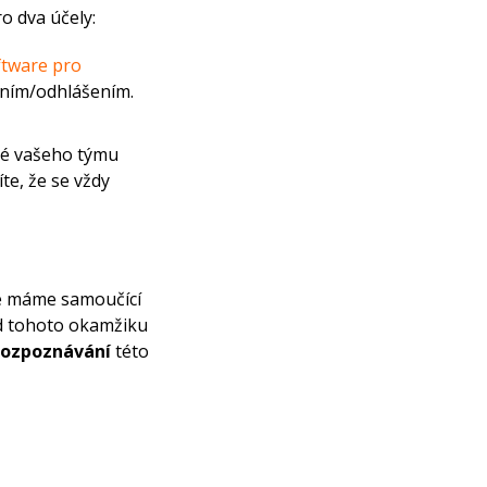
o dva účely:
ftware pro
ením/odhlášením.
vé vašeho týmu
te, že se vždy
že máme samoučící
 Od tohoto okamžiku
rozpoznávání
této