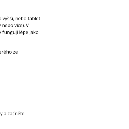
 vyšší, nebo tablet
 nebo více). V
 fungují lépe jako
erého ze
ny a začněte