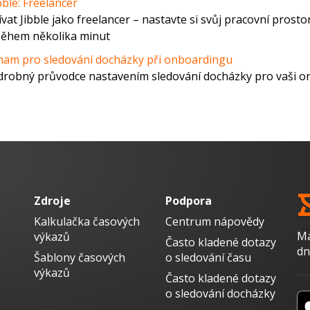
ble: Freelancer
at Jibble jako freelancer – nastavte si svůj pracovní prosto
během několika minut
nam pro sledování docházky při onboardingu
robný průvodce nastavením sledování docházky pro vaši or
Zdroje
Podpora
Kalkulačka časových
Centrum nápovědy
Ma
výkazů
Často kladené dotazy
dn
Šablony časových
o sledování času
výkazů
Často kladené dotazy
o sledování docházky