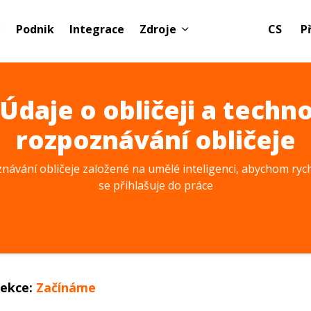
Podnik
Integrace
Zdroje
CS
P
Údaje o obličeji a techn
rozpoznávání obličeje
ávání obličeje založené na umělé inteligenci, abychom rych
se přihlašuje do práce
ekce:
Začínáme