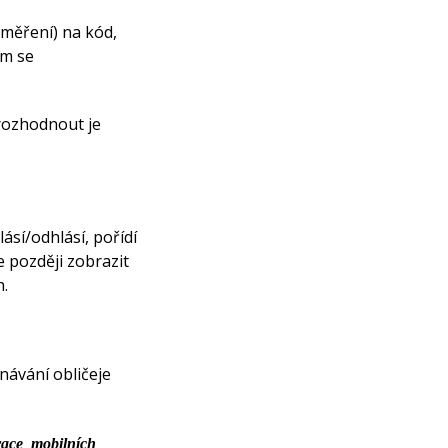
(měření) na kód,
ým se
 rozhodnout je
ásí/odhlásí, pořídí
e později zobrazit
h.
znávání obličeje
race mobilních