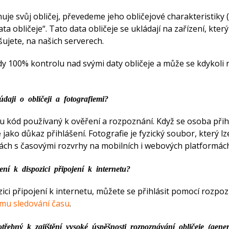
je svůj obličej, převedeme jeho obličejové charakteristiky 
a obličeje“. Tato data obličeje se ukládají na zařízení, kter
šujete, na našich serverech.
dy 100% kontrolu nad svými daty obličeje a může se kdykoli
údaji o obličeji a fotografiemi?
ou kód používaný k ověření a rozpoznání. Když se osoba přihl
e
jako důkaz přihlášení. Fotografie je fyzický soubor, který lz
kách s časovými rozvrhy na mobilních i webových platformác
ní k dispozici připojení k internetu?
zici připojení k internetu, můžete se přihlásit pomocí rozpo
žimu sledování času
.
třebný k zajištění vysoké úspěšnosti rozpoznávání obličeje (gene