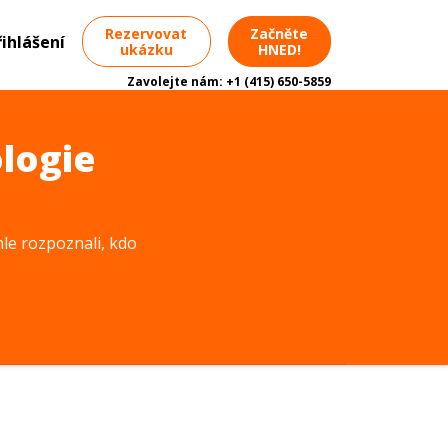
Rezervovat
Začněte
řihlášení
ukázku
HNED!
Zavolejte nám:
+1 (415) 650-5859
ologie
le rozpoznali, kdo