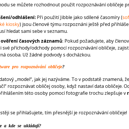
hodu se můžete rozhodnout použít rozpoznávání obličeje pr
ášení/odhlášení:
Při použití Jibble jako sdílené časomíry (
so
ké kiosky
) jsou členové týmu rozpoznáni ještě před přihláš
sí hledat sami sebe v seznamu.
 ověření časových záznamů
: Pokud požadujete, aby členo
i své příchody/odchody pomocí rozpoznávání obličeje, zajistí
ávná osoba. Už žádné podvody s docházkou.
tware pro rozpoznávání obličeje
?
datový „model“, jak jej nazýváme. To v podstatě znamená, 
 učí“ rozpoznávat obličej osoby, když nastaví data obličeje.
přihlášením této osoby pomocí fotografie trochu zlepšuje v
astěji se přihlašujete, tím přesnější je rozpoznávání obličeje!
je a kde se ukládají?