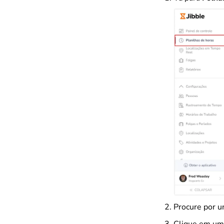
Procure por u
Clique em um r