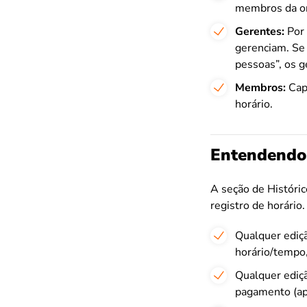
membros da or
Gerentes:
Por 
gerenciam. Se 
pessoas”, os g
Membros:
Capa
horário.
Entendendo 
A seção de Históric
registro de horário
Qualquer ediçã
horário/tempo, 
Qualquer ediçã
pagamento (ap