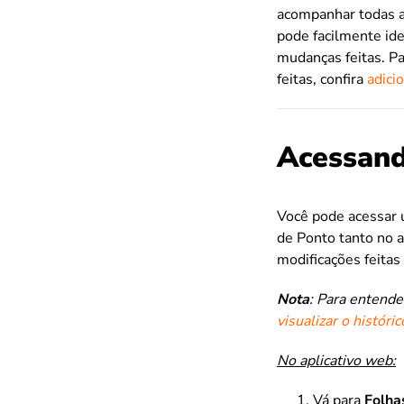
acompanhar todas as
pode facilmente iden
mudanças feitas. P
feitas, confira
adici
Acessand
Você pode acessar u
de Ponto tanto no a
modificações feitas 
Nota
: Para entende
visualizar o históri
No aplicativo web:
Vá para
Folha