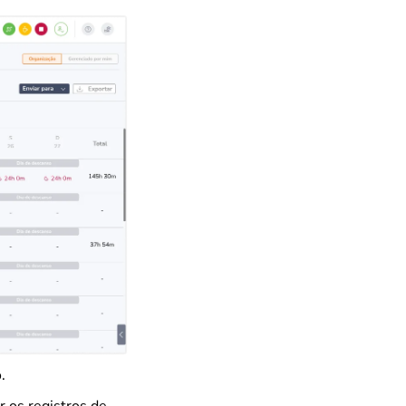
.
r os registros de