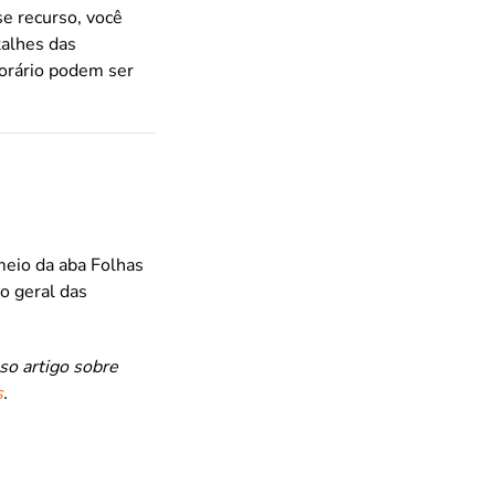
se recurso, você
talhes das
horário podem ser
meio da aba Folhas
o geral das
sso artigo sobre
s
.