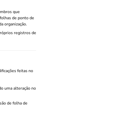
membros que
 folhas de ponto de
da organização.
róprios registros de
ficações feitas no
ndo uma alteração no
isão de folha de