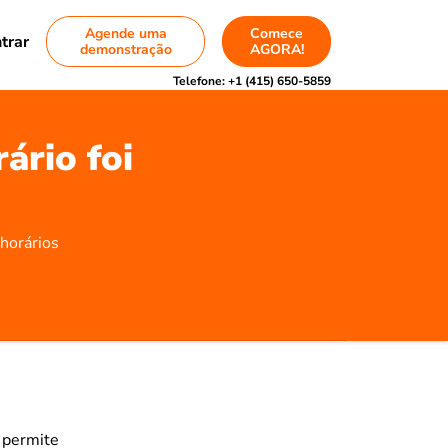
Agende uma
Comece
trar
demonstração
AGORA!
Telefone:
+1 (415) 650-5859
ário foi
 horários
 permite