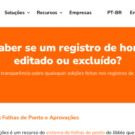
Soluções
Recursos
Empresas
PT-BR
En
ber se um registro de hor
editado ou excluído?
transparência sobre quaisquer edições feitas nos registros de
:
Folhas de Ponto e Aprovações
ções
é um recurso do
sistema de folhas de ponto
do Jibble que