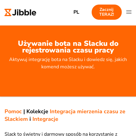
Zacznij
PL
TERAZ!
Używanie bota na Slacku do
rejestrowania czasu pracy
Aktywuj integrację bota na Slacku i dowiedz się, jakich
komend możesz używać.
Pomoc
|
Kolekcje
Integracja mierzenia czasu ze
Slackiem
i
Integracje
Slack to świetny i darmowy sposób na korzystanie z