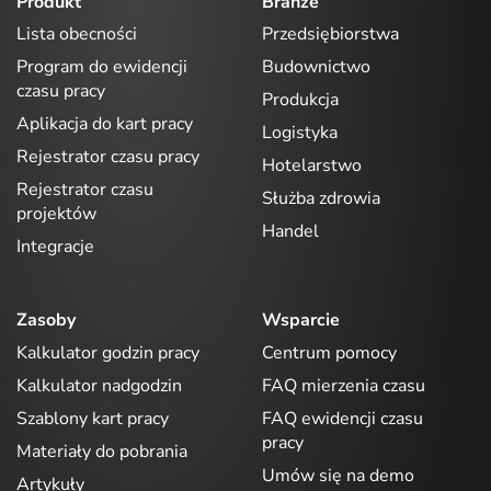
Produkt
Branże
Lista obecności
Przedsiębiorstwa
Program do ewidencji
Budownictwo
czasu pracy
Produkcja
Aplikacja do kart pracy
Logistyka
Rejestrator czasu pracy
Hotelarstwo
Rejestrator czasu
Służba zdrowia
projektów
Handel
Integracje
Zasoby
Wsparcie
Kalkulator godzin pracy
Centrum pomocy
Kalkulator nadgodzin
FAQ mierzenia czasu
Szablony kart pracy
FAQ ewidencji czasu
pracy
Materiały do pobrania
Umów się na demo
Artykuły