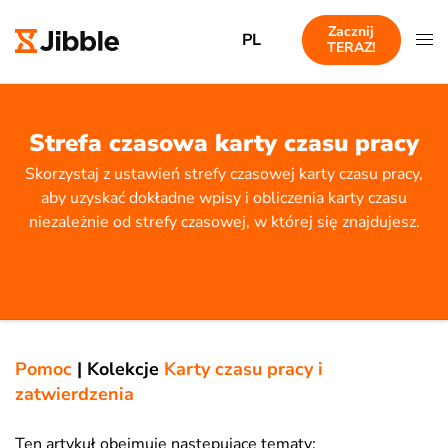
Zacznij
PL
TERAZ!
Strefa czasowa karty czasu pracy
Skorzystaj z ustawień strefy czasowej karty czasu pracy,
aby uzyskać dokładne wpisy i obliczenia karty czasu
niezależnie od strefy czasowej, w której się znajdujesz.
Pomoc
|
Kolekcje
Karty czasu pracy i
zatwierdzenia
Ten artykuł obejmuje następujące tematy: