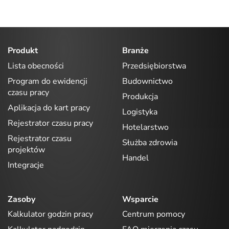
Produkt
Branże
Lista obecności
Przedsiębiorstwa
Program do ewidencji
Budownictwo
czasu pracy
Produkcja
Aplikacja do kart pracy
Logistyka
Rejestrator czasu pracy
Hotelarstwo
Rejestrator czasu
Służba zdrowia
projektów
Handel
Integracje
Zasoby
Wsparcie
Kalkulator godzin pracy
Centrum pomocy