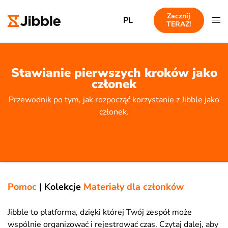
Zacznij
PL
TERAZ!
Stawianie pierwszych kroków jako
członek
Przewodnik po tym, jak rozpocząć korzystanie z Jibble jako
członek.
Pomoc
|
Kolekcje
Materiały dla członków
Jibble to platforma, dzięki której Twój zespół może
wspólnie organizować i rejestrować czas. Czytaj dalej, aby