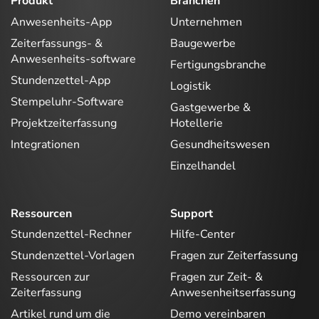
Produkt
Branchen
Anwesenheits-App
Unternehmen
Zeiterfassungs- &
Baugewerbe
Anwesenheits-software
Fertigungsbranche
Stundenzettel-App
Logistik
Stempeluhr-Software
Gastgewerbe &
Projektzeiterfassung
Hotellerie
Integrationen
Gesundheitswesen
Einzelhandel
Ressourcen
Support
Stundenzettel-Rechner
Hilfe-Center
Stundenzettel-Vorlagen
Fragen zur Zeiterfassung
Ressourcen zur
Fragen zur Zeit- &
Zeiterfassung
Anwesenheitserfassung
Artikel rund um die
Demo vereinbaren