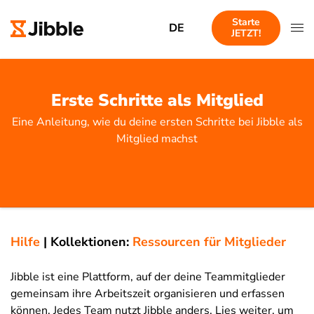
Starte
DE
JETZT!
Erste Schritte als Mitglied
Eine Anleitung, wie du deine ersten Schritte bei Jibble als
Mitglied machst
Hilfe
|
Kollektionen:
Ressourcen für Mitglieder
Jibble ist eine Plattform, auf der deine Teammitglieder
gemeinsam ihre Arbeitszeit organisieren und erfassen
können. Jedes Team nutzt Jibble anders. Lies weiter, um