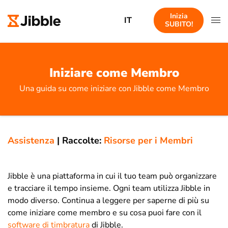
Inizia
IT
SUBITO!
Iniziare come Membro
Una guida su come iniziare con Jibble come Membro
Assistenza
|
Raccolte:
Risorse per i Membri
Jibble è una piattaforma in cui il tuo team può organizzare
e tracciare il tempo insieme. Ogni team utilizza Jibble in
modo diverso. Continua a leggere per saperne di più su
come iniziare come membro e su cosa puoi fare con il
software di timbratura
di Jibble.