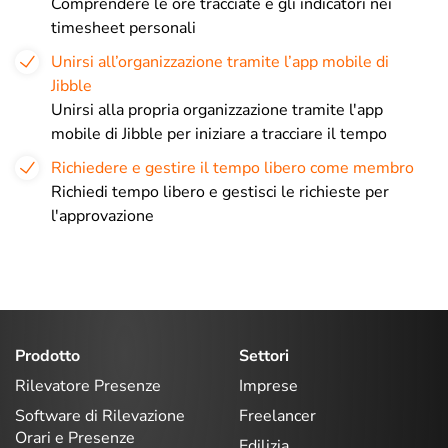
Comprendere le ore tracciate e gli indicatori nei
timesheet personali
Unirsi all’organizzazione tramite l’app mobile di
Jibble
Unirsi alla propria organizzazione tramite l'app
mobile di Jibble per iniziare a tracciare il tempo
Richiedere e gestire il tempo libero come membro
Richiedi tempo libero e gestisci le richieste per
l'approvazione
Prodotto
Settori
Rilevatore Presenze
Imprese
Software di Rilevazione
Freelancer
Orari e Presenze
Edilizia