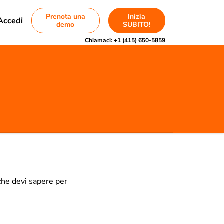
Prenota una
Inizia
Accedi
demo
SUBITO!
Chiamaci:
+1 (415) 650-5859
 che devi sapere per