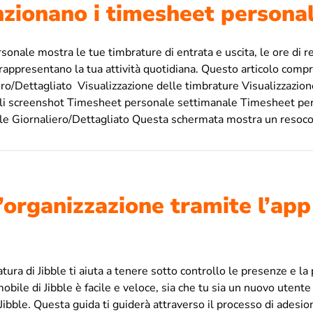
zionano i timesheet personal
sonale mostra le tue timbrature di entrata e uscita, le ore di re
he rappresentano la tua attività quotidiana. Questo articolo co
ro/Dettagliato Visualizzazione delle timbrature Visualizzazion
gli screenshot Timesheet personale settimanale Timesheet pe
e Giornaliero/Dettagliato Questa schermata mostra un resoco
l’organizzazione tramite l’ap
atura di Jibble ti aiuta a tenere sotto controllo le presenze e la
mobile di Jibble è facile e veloce, sia che tu sia un nuovo utente 
 Jibble. Questa guida ti guiderà attraverso il processo di adesio