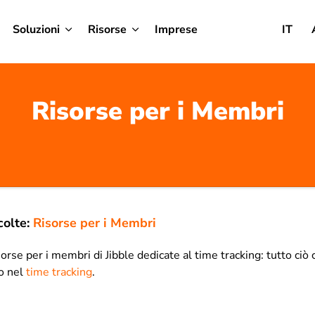
Soluzioni
Risorse
Imprese
IT
Risorse per i Membri
olte:
Risorse per i Membri
rse per i membri di Jibble dedicate al time tracking: tutto ciò
io nel
time tracking
.