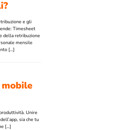
i?
tribuzione e gli
mprende: Timesheet
e della retribuzione
rsonale mensile
nto […]
p mobile
 produttività. Unire
dell’app, sia che tu
ne […]