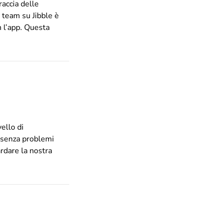
raccia delle
o team su Jibble è
n l’app. Questa
vello di
e senza problemi
ardare la nostra