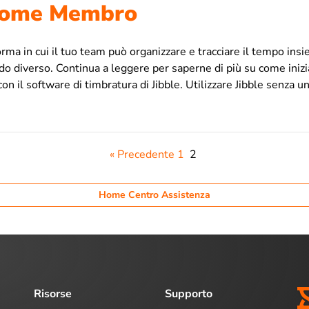
 come Membro
orma in cui il tuo team può organizzare e tracciare il tempo in
modo diverso. Continua a leggere per saperne di più su come in
con il software di timbratura di Jibble. Utilizzare Jibble senza un
« Precedente
1
2
Home Centro Assistenza
Risorse
Supporto