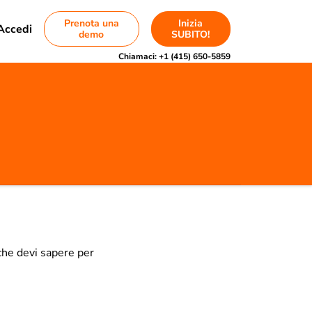
Prenota una
Inizia
Accedi
demo
SUBITO!
Chiamaci:
+1 (415) 650-5859
 che devi sapere per