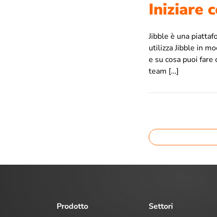
Iniziare
Jibble è una piattaf
utilizza Jibble in 
e su cosa puoi fare 
team […]
Prodotto
Settori