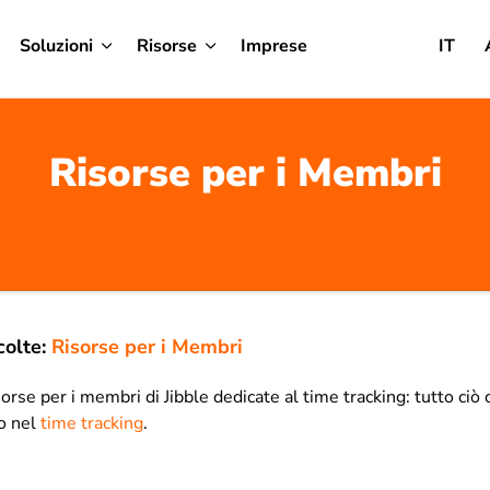
Soluzioni
Risorse
Imprese
IT
Risorse per i Membri
olte:
Risorse per i Membri
rse per i membri di Jibble dedicate al time tracking: tutto ciò
io nel
time tracking
.