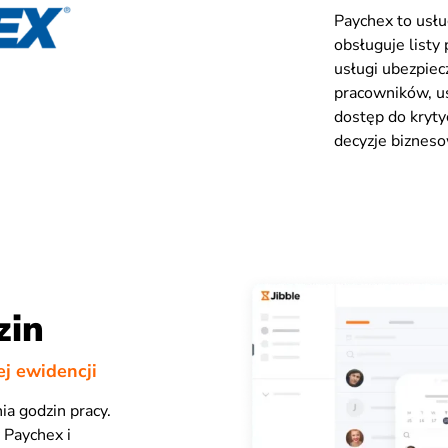
Paychex to usłu
obsługuje listy 
usługi ubezpiec
pracowników, us
dostęp do kryt
decyzje biznes
zin
j ewidencji
a godzin pracy.
 Paychex i