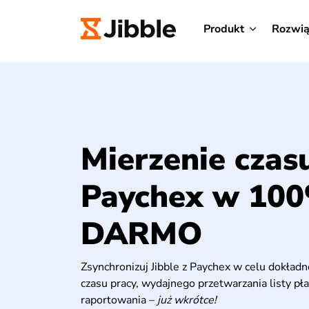
Produkt
Rozwią
Mierzenie czas
Paychex w 10
DARMO
Zsynchronizuj Jibble z Paychex w celu dokład
czasu pracy, wydajnego przetwarzania listy pł
raportowania –
już wkrótce!