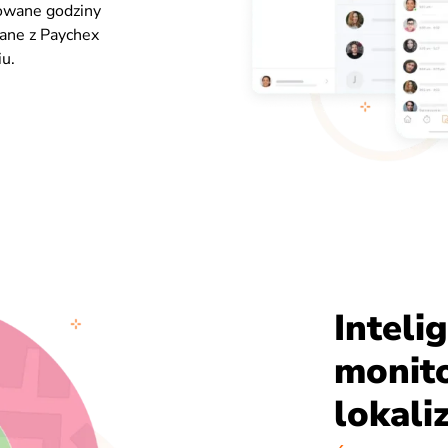
rowane godziny
ane z Paychex
u.
Inteli
monit
lokaliz