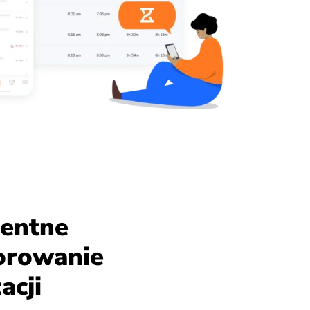
gentne
orowanie
acji