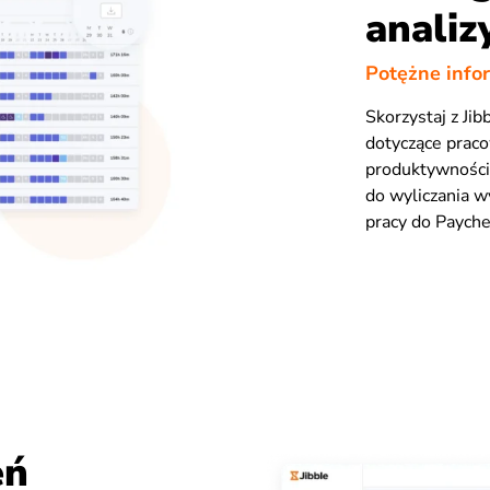
analiz
Potężne infor
Skorzystaj z Ji
dotyczące praco
produktywnością
do wyliczania wy
pracy do Paych
eń