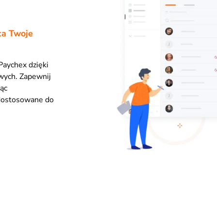
ca Twoje
 Paychex dzięki
wych. Zapewnij
jąc
 dostosowane do