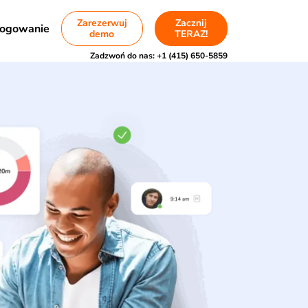
Zarezerwuj
Zacznij
ogowanie
demo
TERAZ!
Zadzwoń do nas:
+1 (415) 650-5859