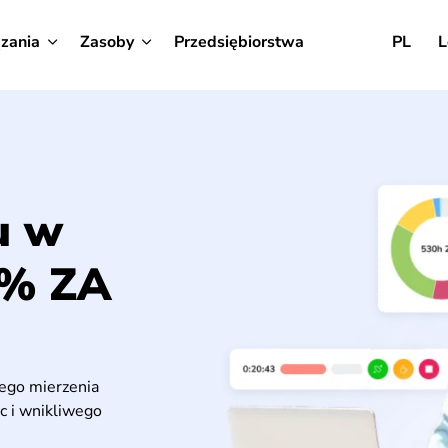
zania
Zasoby
Przedsiębiorstwa
PL
L
u w
0% ZA
nego mierzenia
ac i wnikliwego