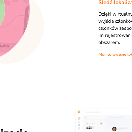
Śledź lokali
Dzięki wirtualn
wyjścia członków
członków zespoł
im rejestrowani
obszarem.
Monitorowanie lok