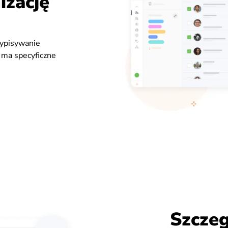
izację
zypisywanie
 ma specyficzne
Szczeg