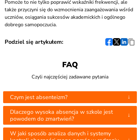
Pomoże to nie tylko poprawić wskaźniki frekwencji, ale
także przyczyni się do wzmocnienia zaangażowania wśród
uczniów, osiągania sukcesów akademickich i ogólnego
dobrego samopoczucia.
Podziel się artykułem:
FAQ
Czyli najczęściej zadawane pytania
↓
Czym jest absenteizm?
Dlaczego wysoka absencja w szkole jest
↓
powodem do zmartwień?
W jaki sposób analiza danych i systemy
↓