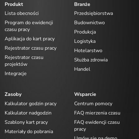
Produkt
Branże
Lista obecności
Przedsiębiorstwa
Program do ewidencji
Budownictwo
czasu pracy
Produkcja
Aplikacja do kart pracy
Logistyka
Rejestrator czasu pracy
Hotelarstwo
Rejestrator czasu
Służba zdrowia
projektów
Handel
Integracje
Zasoby
Wsparcie
Kalkulator godzin pracy
Centrum pomocy
Kalkulator nadgodzin
FAQ mierzenia czasu
Szablony kart pracy
FAQ ewidencji czasu
pracy
Materiały do pobrania
Umów się na demo