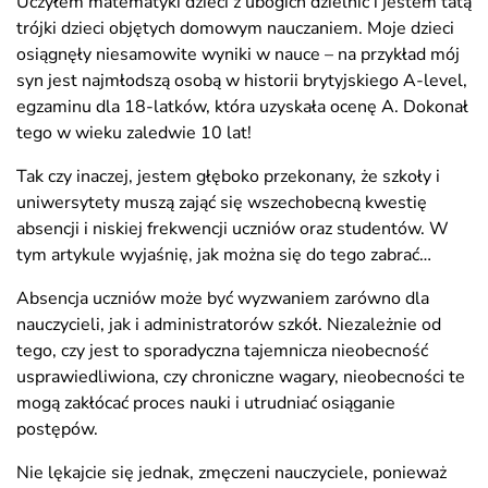
Uczyłem matematyki dzieci z ubogich dzielnic i jestem tatą
trójki dzieci objętych domowym nauczaniem. Moje dzieci
osiągnęły niesamowite wyniki w nauce – na przykład mój
syn jest najmłodszą osobą w historii brytyjskiego A-level,
egzaminu dla 18-latków, która uzyskała ocenę A. Dokonał
tego w wieku zaledwie 10 lat!
Tak czy inaczej, jestem głęboko przekonany, że szkoły i
uniwersytety muszą zająć się wszechobecną kwestię
absencji i niskiej frekwencji uczniów oraz studentów. W
tym artykule wyjaśnię, jak można się do tego zabrać…
Absencja uczniów może być wyzwaniem zarówno dla
nauczycieli, jak i administratorów szkół. Niezależnie od
tego, czy jest to sporadyczna tajemnicza nieobecność
usprawiedliwiona, czy chroniczne wagary, nieobecności te
mogą zakłócać proces nauki i utrudniać osiąganie
postępów.
Nie lękajcie się jednak, zmęczeni nauczyciele, ponieważ