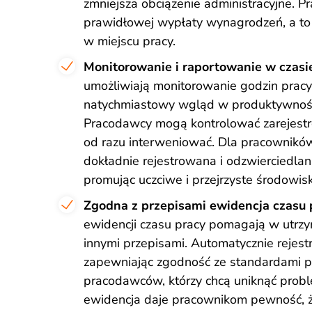
zmniejsza obciążenie administracyjne. Pr
prawidłowej wypłaty wynagrodzeń, a to z
w miejscu pracy.
Monitorowanie i raportowanie w czasi
umożliwiają monitorowanie godzin pracy 
natychmiastowy wgląd w produktywność
Pracodawcy mogą kontrolować zarejestro
od razu interweniować. Dla pracowników p
dokładnie rejestrowana i odzwierciedla
promując uczciwe i przejrzyste środowisk
Zgodna z przepisami ewidencja czasu 
ewidencji czasu pracy pomagają w utrzy
innymi przepisami. Automatycznie rejestr
zapewniając zgodność ze standardami pr
pracodawców, którzy chcą uniknąć pro
ewidencja daje pracownikom pewność, że