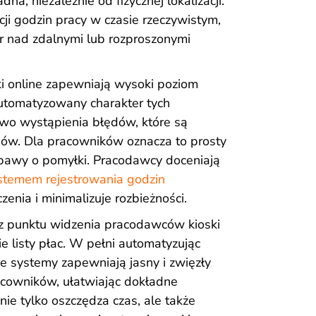
na, niezależnie od fizycznej lokalizacji.
cji godzin pracy w czasie rzeczywistym,
ór nad zdalnymi lub rozproszonymi
i online zapewniają wysoki poziom
automatyzowany charakter tych
o wystąpienia błędów, które są
ów. Dla pracowników oznacza to prosty
obawy o pomyłki. Pracodawcy doceniają
stemem rejestrowania godzin
zenia i minimalizuje rozbieżności.
z punktu widzenia pracodawców kioski
e listy płac. W pełni automatyzując
ne systemy zapewniają jasny i zwięzły
acowników, ułatwiając dokładne
ie tylko oszczędza czas, ale także