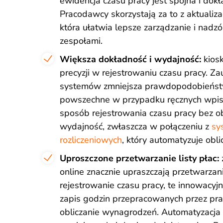
ewidencja czasu pracy jest spójna i dokład
Pracodawcy skorzystają za to z aktualiza
która ułatwia lepsze zarządzanie i nadz
zespołami.
Większa dokładność i wydajność:
kiosk
precyzji w rejestrowaniu czasu pracy. Z
systemów zmniejsza prawdopodobieństw
powszechne w przypadku ręcznych wpis
sposób rejestrowania czasu pracy bez 
wydajność, zwłaszcza w połączeniu z
sy
rozliczeniowych
, który automatyzuje oblic
Uproszczone przetwarzanie listy płac:
online znacznie upraszczają przetwarzani
rejestrowanie czasu pracy, te innowacyj
zapis godzin przepracowanych przez pr
obliczanie wynagrodzeń. Automatyzacja n