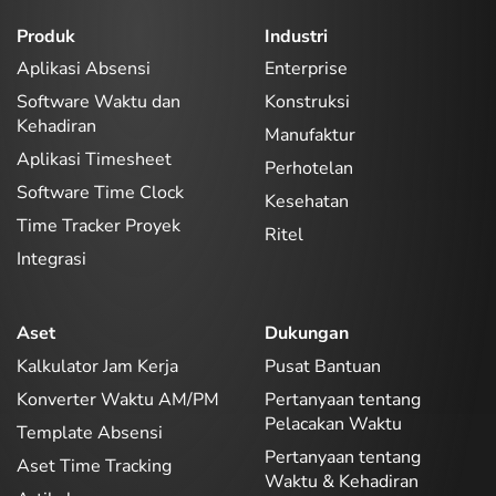
Produk
Industri
Aplikasi Absensi
Enterprise
Software Waktu dan
Konstruksi
Kehadiran
Manufaktur
Aplikasi Timesheet
Perhotelan
Software Time Clock
Kesehatan
Time Tracker Proyek
Ritel
Integrasi
Aset
Dukungan
Kalkulator Jam Kerja
Pusat Bantuan
Konverter Waktu AM/PM
Pertanyaan tentang
Pelacakan Waktu
Template Absensi
Pertanyaan tentang
Aset Time Tracking
Waktu & Kehadiran