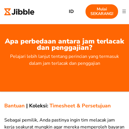
Mulai
ID
SEKARANG!
Apa perbedaan antara jam terlacak
dan penggajian?
Pelajari lebih lanjut tentang perincian yang termasuk
dalam jam terlacak dan penggajian
Bantuan
|
Koleksi:
Timesheet & Persetujuan
Sebagai pemilik, Anda pastinya ingin tim melacak jam
kerja seakurat mungkin agar mereka memperoleh bayaran