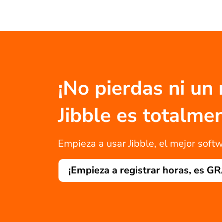
¡No pierdas ni un
Jibble es totalm
Empieza a usar Jibble, el mejor softw
¡Empieza a registrar horas, es G