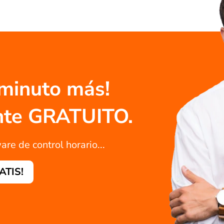
 minuto más!
ente GRATUITO.
are de control horario...
RATIS!