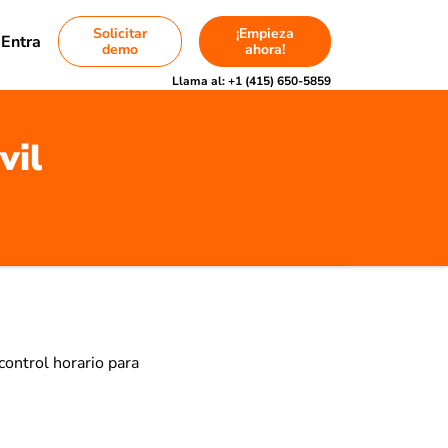
Solicitar
¡Empieza
Entra
demo
ahora!
Llama al:
+1 (415) 650-5859
vil
control horario para