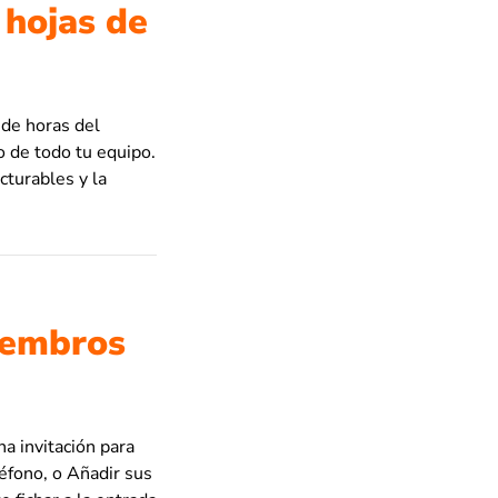
 hojas de
 de horas del
o de todo tu equipo.
cturables y la
miembros
a invitación para
léfono, o Añadir sus