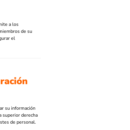
mite a los
s miembros de su
gurar el
uración
ar su información
na superior derecha
ustes de personal.