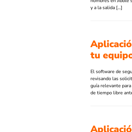
nombres en Jibble s
y a la salida […]
Aplicació
tu equip
El software de segu
revisando las solic
guía relevante para
de tiempo libre ant
Aplicaci