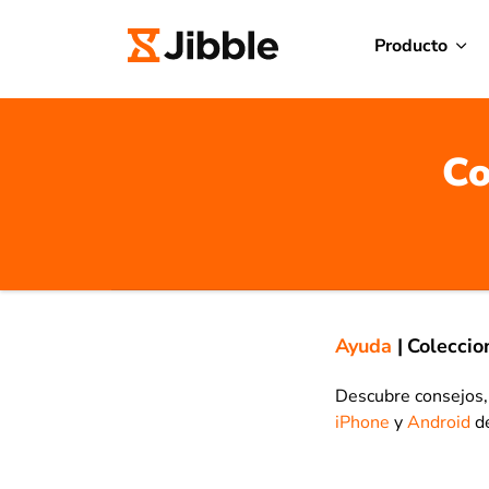
Producto
Co
Ayuda
|
Coleccio
Descubre consejos, 
iPhone
y
Android
de