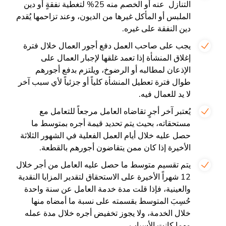
التنازل عنه أو الخصم منه 25% لتغطية نفقةٍ أو دين
الملبس أو المأكل غيرها من الديون، وعند تزاحمها يُقدم
دين النفقة على غيره.
يجب على صاحب العمل دفع أجور العمال خلال فترة
إغلاق المنشأة إذا تعمد غلقها لإجبار العمال على
الإذعان لمطالبه أو الرضوخ، ويلتزم بدفع أجورهم
طوال فترة تعطيل المنشأة كلياً أو جزئياً لأي سبب آخر
لا يد للعمال فيه.
يُعتبر آخر أجرٍ تقاضاه العامل مرجعاً للتعامل مع
مستحقاته، بحيث يتم تحديد قيمة أجره بمتوسط ما
حصل عليه خلال أيام العمل الفعلية في الشهور الثلاثة
الأخيرة إذا كان ممن يتقاضون أجورهم بالقطعة.
يتم تقسيم متوسط ما حصل عليه العامل من أجر خلال
12 شهراً الأخيرة على الاستحقاق لتقدير المزايا النقدية
والعينية، فإذا قلت مدة خدمة العامل عن سنة واحدة
حُسِبَ المتوسط بقسمته على نسبة ما أمضاه منها
خلال الخدمة، ولا يجوز تخفيض أجره خلال مدة عمله
مهما كانت الأسباب.