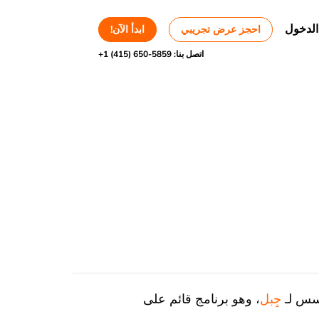
الدخول
احجز عرض تجريبي
ابدأ الآن!
اتصل بنا:
+1 (415) 650-5859
ؤسس لـ
جِبل
، وهو برنامج قائم على