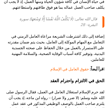
في حياة الإنسان في كافة شؤون الحياة ومنها العمل، إذ لا يجب أن
يكلف صاحب العمل عماله بما هو فوق طاقتهم واستطاعتهم.
قال الله تعالى: (لَا يُكَلِّفُ اللَّهُ نَفْسًا إِلَّا وُسْعَهَا) سورة
البقرة- 28
إضافة إلى ذلك اشترطت الشريعة مراعاة العامل الزمني في
التعامل مع المهام الموكلة إلى العامل، بحيث يتم ضمان مقدرته
على الاستمرار بالعمل من خلال الحفاظ على صحته الجسدية
البدنية، وتوفير كافة أسباب الوقاية الصحية، والسلامة المهنية
للعاملين.
ا
قرأ أيضاً:
حقوق العامل في الإسلام
الحق في الالتزام واحترام العقد
لقد حرم الإسلام استغلال العامل في العمل، فقال الرسول صلى
الله عليه وسلم: (لا ضرر ولا ضرار) – رواه ابن ماجه. إذ يجب أن
يلتزم صاحب العمل بالوصف الوظيفي المذكور في عقد عمل