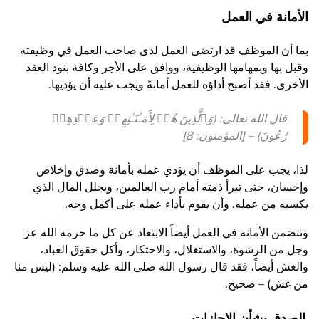
الأمانة في العمل
بما أن الموظف قد ارتضى العمل لدى صاحب العمل في وظيفته
وقبل بها وبمهامها الوظيفية، ووافق على الأجر وكافة بنود العقد
الأخرى. فقد أصبح أداؤه للعمل أمانةً ويجب عليه أن يؤديها.
قال الله تعالى: (وَٱلَّذِینَ هُمۡ لِأَمَـٰنَـٰتِهِمۡ وَعَهۡدِهِمۡ
رَٰعُونَ) – [المؤمنون: 8]
لذا، يجب على الموظف أن يؤدي عمله بأمانة وصدق وإخلاص
وإحسان، حتى تبرأ ذمته أمام رب العالمين، ويحلل المال الذي
يكسبه من عمله. وأن يقوم بأداء عمله على أكمل وجه.
وتتضمن الأمانة في العمل أيضاً الابتعاد عن كل ما حرمه الله عز
وجل من الرشوة، والاستغلال، والاحتكار، وأكل حقوق العباد،
والغش أيضاً، فقد قال رسول الله صلى الله عليه وسلم: (ليس منا
من غش) – صحيح.
الصدق بشأن الإجازات