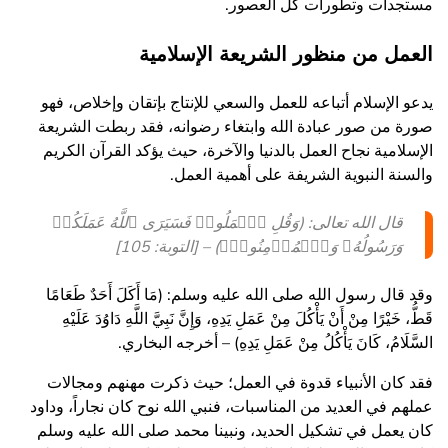
مستجدات وتطورات كل العصور.
العمل من منظور الشريعة الإسلامية
يدعو الإسلام أتباعه للعمل والسعي للإنتاج بإتقان وإخلاص، فهو
صورة من صور عبادة الله وابتغاء رضوانه، فقد ربطت الشريعة
الإسلامية نجاح العمل بالدنيا والآخرة، حيث يؤكد القرآن الكريم
والسنة النبوية الشريفة على أهمية العمل.
قال الله تعالى: (وَقُلِ ٱعۡمَلُوا۟ فَسَیَرَى ٱللَّهُ عَمَلَكُمۡ
وَرَسُولُهُۥ وَٱلۡمُؤۡمِنُونَۖ) – [التوبة: 105]
وقد قال رسول الله صلى الله عليه وسلم: (مَا أَكَلَ أَحَدٌ طَعَامًا
قَطُّ، خَيْرًا مِنْ أَنْ يَأْكُلَ مِنْ عَمَلِ يَدِهِ، وَإِنَّ نَبِيَّ اللَّهِ دَاوُدَ عَلَيْهِ
السَّلَامُ، كَانَ يَأْكُلُ مِنْ عَمَلِ يَدِهِ) – أخرجه البخاري.
فقد كان الأنبياء قدوة في العمل؛ حيث ذكرت مهنهم ومجالات
عملهم في العديد من المناسبات، فنبي الله نوح كان نجاراً، وداود
كان يعمل في تشكيل الحديد، ونبينا محمد صلى الله عليه وسلم