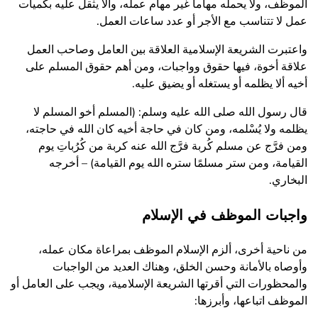
الموظف، ولا يحمله مهاماً غير مهام عمله، وألا يثقل عليه بكميات
عمل لا تتناسب مع الأجر أو عدد ساعات العمل.
واعتبرت الشريعة الإسلامية العلاقة بين العامل وصاحب العمل
علاقة أخوة، فيها حقوق وواجبات، ومن أهم حقوق المسلم على
أخيه ألا يظلمه أو يستغله أو يضيق عليه.
قال رسول الله صلى الله عليه وسلم: (المسلم أخو المسلم لا
يظلمه ولا يُسْلمه، ومن كان في حاجة أخيه كان الله في حاجته،
ومن فرَّج عن مسلم كُربة فرَّج الله عنه كربة من كُرُباتِ يوم
القيامة، ومن ستر مسلمًا ستره الله يوم القيامة) – أخرجه
البخاري.
واجبات الموظف في الإسلام
من ناحية أخرى، ألزم الإسلام الموظف بمراعاة مكان عمله،
وأوصاه بالأمانة وحسن الخلق، وهناك العديد من الواجبات
والمحظورات التي أقرتها الشريعة الإسلامية، ويجب على العامل أو
الموظف اتباعها، وأبرزها: