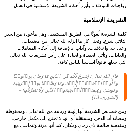
وواجبات الموظف، وأبرز أحكام الشريعة الإسلامية في العمل.
الشريعة الإسلامية
كلمة الشريعة لُغويًّا هي الطريق المستقيم، وهي مأخوذة من الجذر
الثلاثي شرع، وتعني كل ما أنزله الله تعالى من معتقدات،
وعبادات، وأخلاقيات، وآداب. بالإضافة إلى أحكام المعاملات
والعادات، وتأتي العقيدة والعبادة على رأس تشريعات الله تعالى
التي جعلها قانوناً أساسياً للناس كافة.
قال الله تعالى: (شَرَعَ لَكُم مِّنَ ٱلدِّینِ مَا وَصَّىٰ بِهِۦ نُوحࣰا
وَٱلَّذِیۤ أَوۡحَیۡنَاۤ إِلَیۡكَ وَمَا وَصَّیۡنَا بِهِۦۤ إِبۡرَٰ⁠هِیمَ
وَمُوسَىٰ وَعِیسَىٰۤ أَنۡ أَقِیمُوا۟ ٱلدِّینَ وَلَا تَتَفَرَّقُوا) –
[الشورى: 13]
ومن خصائص الشريعة أنها إلهية وربانية من الله تعالى، ومحفوظة
ومصانة أبد الدهر، ومستقلة أي أنها لا تحتاج إلى مكمل خارجي،
ومقدسة صالحة لأي زمان ومكان، كما أنها مرنة وتتماشى مع