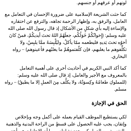
لونهم أو عرقهم أو جنسهم.
كما حثت الشريعة الإسلامية على ضرورة الإحسان في التعامل مع
العامل، والرفق به، وإظهار الرحمة تجاهه، والترفع عن احتقاره
والإساءة إليه بأي شكلٍ من الأشكال إذ قال رسول الله صلى الله
عليه وسلم: (إِخوانُكُمْ خَوَلُكُم، جعلَهُمُ اللهُ تحتَ أيديكُمْ، فمنْ كانَ
أخوُه تحتَ يَديهِ فليطعمه ممّا يأكلُ، وليُلْبِسَهُ ممَّا يلبِسُ، ولا
تكلِّفوهم ما يغلبهم، فإن كلّفتموهُمْ ما يغلبُهم فأعينوهم) – رواه
البخاري.
كما أكد النبي الكريم في أحاديث أخرى على أهمية التعامل
بالمعروف مع الأجير والعامل، إذ قال صلى الله عليه وسلم:
(للمملوكِ طعامُهُ وكِسوَتُهُ، ولا يكلَّف مِنَ العملِ إلا ما يطيقُ) – رواه
مسلم.
الحق في الإجازة
لكي يستطيع الموظف القيام بعمله على أكمل وجه وبإخلاص
وإتقان، يجب عليه الحصول على قسطٍ من الراحة البدنية والذهنية