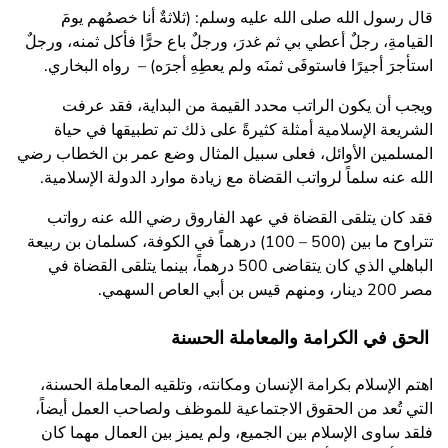
قال رسول الله صلى الله عليه وسلم: (ثلاثةٌ أنا خصمُهم يومَ
القيامةِ، رجلٌ أعطي بي ثم غدرَ، ورجلٌ باع حرًّا فأكل ثمنه، ورجلٌ
استأجرَ أجيرًا فاستوفَى ثمنَه ولم يعطِهِ أجرَه) – رواه البخاري.
ويجب أن يكون الراتب محدد القيمة من البداية، فقد عرفت
الشريعة الإسلامية أمثلة كثيرةً على ذلك تم تطبيقها في حياة
المسلمين الأوائل، فعلى سبيل المثال وضع عمر بن الخطاب رضي
الله عنه سلماً لرواتب القضاة مع زيادة موارد الدولة الإسلامية.
فقد كان يتلقى القضاة في عهد الفاروق رضي الله عنه رواتب
تتراوح ما بين (500 – 100) درهماً في الكوفة، كسلمان بن ربيعة
الباهلي الذي كان يتقاضى 500 درهماً، بينما يتلقى القضاة في
مصر 200 دينار، ومنهم قيس بن أبي العاص السهمي.
الحق في الكرامة والمعاملة الحسنة
اهتم الإسلام بكرامة الإنسان ومكانته، وتلقيه المعاملة الحسنة،
التي تُعد من الحقوق الاجتماعية للموظف ولصاحب العمل أيضاً،
فلقد ساوى الإسلام بين الجميع، ولم يميز بين العمال مهما كان