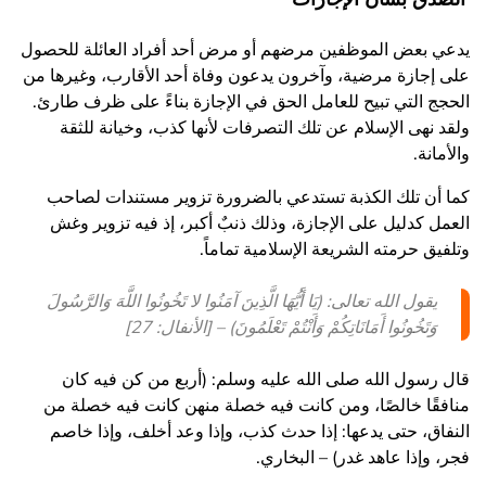
يدعي بعض الموظفين مرضهم أو مرض أحد أفراد العائلة للحصول
على إجازة مرضية، وآخرون يدعون وفاة أحد الأقارب، وغيرها من
الحجج التي تبيح للعامل الحق في الإجازة بناءً على ظرف طارئ.
ولقد نهى الإسلام عن تلك التصرفات لأنها كذب، وخيانة للثقة
والأمانة.
كما أن تلك الكذبة تستدعي بالضرورة تزوير مستندات لصاحب
العمل كدليل على الإجازة، وذلك ذنبٌ أكبر، إذ فيه تزوير وغش
وتلفيق حرمته الشريعة الإسلامية تماماً.
يقول الله تعالى: (يَا أَيُّهَا الَّذِينَ آمَنُوا لا تَخُونُوا اللَّهَ وَالرَّسُولَ
وَتَخُونُوا أَمَانَاتِكُمْ وَأَنْتُمْ تَعْلَمُونَ) – [الأنفال: 27]
قال رسول الله صلى الله عليه وسلم: (أربع من كن فيه كان
منافقًا خالصًا، ومن كانت فيه خصلة منهن كانت فيه خصلة من
النفاق، حتى يدعها: إذا حدث كذب، وإذا وعد أخلف، وإذا خاصم
فجر، وإذا عاهد غدر) – البخاري.