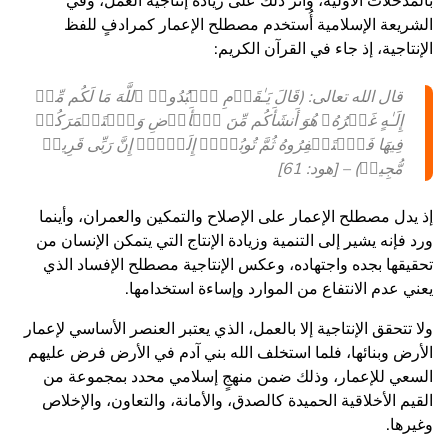
بالمدخلات الأولية، وأثر ذلك على زيادة إنتاجية العمل، وفي
الشريعة الإسلامية أُستخدم مصطلح الإعمار كمرادفٍ للفظ
الإنتاجية، إذ جاء في القرآن الكريم:
قال الله تعالى: (قَالَ یَـٰقَوۡمِ ٱعۡبُدُوا۟ ٱللَّهَ مَا لَكُم مِّنۡ
إِلَـٰهٍ غَیۡرُهُۥ هُوَ أَنشَأَكُم مِّنَ ٱلۡأَرۡضِ وَٱسۡتَعۡمَرَكُمۡ
فِیهَا فَٱسۡتَغۡفِرُوهُ ثُمَّ تُوبُوۤا۟ إِلَیۡهِۚ إِنَّ رَبِّی قَرِیبࣱ
مُّجِیبࣱ) – [هود: 61]
إذ يدل مصطلح الإعمار على الإصلاح والتمكين والعمران، وأينما
ورد فإنه يشير إلى التنمية وزيادة الإنتاج التي يتمكن الإنسان من
تحقيقها بجده واجتهاده، وعكس الإنتاجية مصطلح الإفساد الذي
يعني عدم الانتفاع من الموارد وإساءة استخدامها.
ولا تتحقق الإنتاجية إلا بالعمل، الذي يعتبر العنصر الأساسي لإعمار
الأرض وبنائها، فلما استخلف الله بني آدم في الأرض فرض عليهم
السعي للإعمار، وذلك ضمن منهجٍ إسلامي محدد بمجموعة من
القيم الأخلاقية الحميدة كالصدق، والأمانة، والتعاون، والإخلاص
وغيرها.