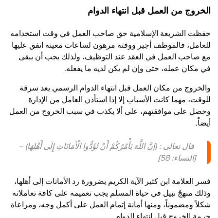
الخروج من العمل قبل انتهاء الدوام
حفظت الشريعة الإسلامية حق صاحب العمل في وقت استخدامه
للعامل، فالموظف أجير ووقته مرهون لساعات معينة اتفق عليها
مع صاحب العمل في العقد عند التوظيف، ولذلك يجب أن يبقى
في مكان عمله، حتى وإن لم يكن لديه ما يفعله.
والخروج من مكان العمل قبل انتهاء الدوام الرسمي يعد سرقة
للوقت، مهما كانت الأسباب إلا إذا استأذن العامل من الإدارة
وحصل على موافقتهم، على ألا يكذب في سبب الخروج من العمل
أيضاً.
قال تعالى : (إنَّ اللَّهَ يَأْمُرُكُمْ أَنْ تُؤَدُّوا الْأَمَانَاتِ إِلَى أَهْلِهَا) –
[النساء: 58]
فسر العلامة ابن كثير الآية الكريم بضرورة رد الأمانات إلى أهلها،
وذلك منهجٌ نبيل في حياة المسلم يجب تعميمه على كافة تعاملاته
شكلاً ومضموناً، ومنها أمانة إتمام العمل على أكمل وجه، ومراعاة
حرمة الخروج قبل انتهاء الدوام.