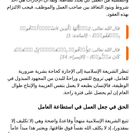
والنفسية من العمل كي يجدد نشاطه. وبما أن الإجازات هي أحد
شروط وبنود التعاقد بين صاحب العمل والموظف، فيجب الالتزام
بهذه العقود.
قال الله تعالى: (یَـٰۤأَیُّهَا ٱلَّذِینَ ءَامَنُوۤا۟ أَوۡفُوا۟
بِٱلۡعُقُودِۚ) – [المائدة:
1
]
قال الله تعالى: (وَأَوۡفُوا۟ بِٱلۡعَهۡدِۖ إِنَّ ٱلۡعَهۡدَ
كَانَ مَسۡـُٔولࣰا) – [الإسراء: 34]
تنظر الشريعة الإسلامية إلى الإجازة كحاجة بشرية ضرورية
للعامل، فهي ترويح للنفس وراحةٌ للبدن من المجهود المبذول في
الوظيفة، فالإنسان بطبعه لا يعمل بنفس العزيمة والإنتاج طوال
العام إن لم يحصل على فترة راحة.
الحق في جعل العمل في استطاعة العامل
تتبع الشريعة الإسلامية منهجاً وقاعدةً واضحة وهي (لا تكليف إلا
بمقدور)، إذ لا يكلف الله نفساً فوق طاقتها، ويعتبر هذا مبداً عاماً