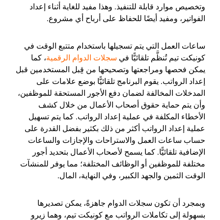
وتخصيص موارد قابلة للتنفيذ. وهذا مفيد للغاية أثناء إعداد
الفواتير، ومفيد أيضًا للحفاظ على أرباح أي مشروع.
ساعات العمل التي يتم تسجيلها باستخدام متتبع الوقت في
كونيكت تيم تُنظَّم تلقائيًّا في
سجلات الدوام الرقمية
، كما
يمكن فحصها ومراجعتها وتصحيحها من قِبل المستخدمين قبل
إعداد الرواتب. يقوم البرنامج تلقائيًّا بوضع علامات على
المدخلات المخالفة لضمان دفع الأجور المستحقة للموظفين،
وأن يتم حماية حقوق أصحاب الأعمال من خلال كشف
الأخطاء المكلفة في عملية إعداد الرواتب. كما يتم تسهيل
عملية إعداد الرواتب أكثر من ذلك بكثير بفضل القدرة على
حساب ساعات العمل والاستراحات والإجازات والساعات
الإضافية تلقائيًّا. كما يسمح لأصحاب الأعمال بتحديد أجور
مختلفة للموظفين أو الوظائف المختلفة؛ مما يوفر للمنشآت
الوقت الثمين والجهد الكبير، وفي النهاية، المال.
وبمجرد أن تكون سجلات الدوام جاهزةً، يمكن تصديرها
بسهولة إلى تكاملات الرواتب مع كونيكت تيم، وهما زيرو