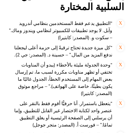
السلبية المختارة
“التطبيق يدعم فقط المستخدمين بنظامي أندرويد
وآبل. لا يوجد تطبيقات للكمبيوتر لنظامي ويندوز وماك.”
– سكوت و. (المصدر: كابتيرا)
“كل ميزة جديدة تحتاج ترقيةً إلى حزمة أعلى ليجعلنا
ندفع المزيد من المال.” – حسينة د. (المصدر: جي 2).
“وحدة الجدولة مليئة بالأخطاء (يبدو أن المناوبات
تختفي أو تظهر مناوبات مكررة لسبب ما، تم إرسال
بعض المهام إلى المستخدم الخطأ، الجدول غالبًا ما
يكون بطيئًا، خاصة على الهواتف).” – مراجع موثوق
(المصدر: كابتيرا)
“يتعطل باستمرار. أنا حرفيًّا أقوم فقط بالنقر على
عنصر واحد لكتابة الاختصار غير القابل للتطبيق، وإما
أن يرسلني إلى الصفحة الرئيسية أو يغلق التطبيق
تمامًا.” – فورست أ. (المصدر: متجر جوجل)