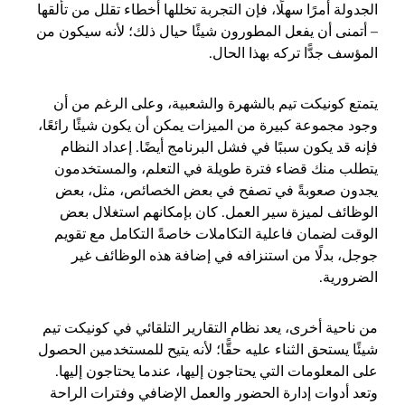
الجدولة أمرًا سهلًا، فإن التجربة تخللها أخطاء تقلل من تألقها
– أتمنى أن يفعل المطورون شيئًا حيال ذلك؛ لأنه سيكون من
المؤسف جدًّا تركه بهذا الحال.
يتمتع كونيكت تيم بالشهرة والشعبية، وعلى الرغم من أن
وجود مجموعة كبيرة من الميزات يمكن أن يكون شيئًا رائعًا،
فإنه قد يكون سببًا في فشل البرنامج أيضًا. إعداد النظام
يتطلب منك قضاء فترة طويلة في التعلم، والمستخدمون
يجدون صعوبةً في تصفح في بعض الخصائص، مثل، بعض
الوظائف لميزة سير العمل. كان بإمكانهم استغلال بعض
الوقت لضمان فاعلية التكاملات خاصةً التكامل مع تقويم
جوجل، بدلًا من استنزافه في إضافة هذه الوظائف غير
الضرورية.
من ناحية أخرى، يعد نظام التقارير التلقائي في كونيكت تيم
شيئًا يستحق الثناء عليه حقًّا؛ لأنه يتيح للمستخدمين الحصول
على المعلومات التي يحتاجون إليها، عندما يحتاجون إليها.
وتعد أدوات إدارة الحضور والعمل الإضافي وفترات الراحة