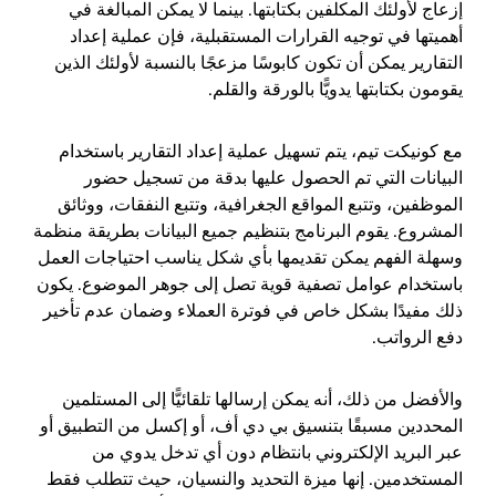
إزعاج لأولئك المكلفين بكتابتها. بينما لا يمكن المبالغة في
أهميتها في توجيه القرارات المستقبلية، فإن عملية إعداد
التقارير يمكن أن تكون كابوسًا مزعجًا بالنسبة لأولئك الذين
يقومون بكتابتها يدويًّا بالورقة والقلم.
مع كونيكت تيم، يتم تسهيل عملية إعداد التقارير باستخدام
البيانات التي تم الحصول عليها بدقة من تسجيل حضور
الموظفين، وتتبع المواقع الجغرافية، وتتبع النفقات، ووثائق
المشروع. يقوم البرنامج بتنظيم جميع البيانات بطريقة منظمة
وسهلة الفهم يمكن تقديمها بأي شكل يناسب احتياجات العمل
باستخدام عوامل تصفية قوية تصل إلى جوهر الموضوع. يكون
ذلك مفيدًا بشكل خاص في فوترة العملاء وضمان عدم تأخير
دفع الرواتب.
والأفضل من ذلك، أنه يمكن إرسالها تلقائيًّا إلى المستلمين
المحددين مسبقًا بتنسيق بي دي أف، أو إكسل من التطبيق أو
عبر البريد الإلكتروني بانتظام دون أي تدخل يدوي من
المستخدمين. إنها ميزة التحديد والنسيان، حيث تتطلب فقط