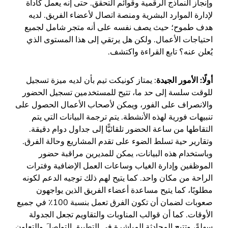
وإنجاز النماذج الرقمية وقوائم التحقق. حتى إنه يعمل كأداة
لإدارة الموارد البشرية ومنصة اتصال لأعضاء الفريق. لديه
هدف طموح؛ حيث يصف نفسه على أنه متجر شامل لجميع
احتياجات الأعمال. ولكن هل يرتقي إلى هذا المستوى الذي
يُعلن عنه؟ تابع القراءة واكتشف.
أولًا: الأمور الجيدة
: يمتاز كونيكت تيم بأن لديه ميزة تسجيل
للوقت سلسة إلى حد ما، تتيح للمستخدمين تسجيل الحضور
والانصراف على الفور، ويمكن لأصحاب الأعمال الحصول على
تنبيهات فورية لهذه الأنشطة. يتم ترجمة البيانات التي يتم
التقاطها من ساعة الحضور تلقائيًّا إلى جداول دوام دقيقة.
وتقارير حية تسلط الضوء على تقدم المشاريع وحالة الفرق.
وباستخدام هذه البيانات، يمكن للمديرين مراقبة حضور
الموظفين وإدارة الغياب وساعات العمل الإضافية وفترات
الراحة من مكان واحد. كما يتيح لهم ذلك توجيه الدعم لكونه
مطلوبًا، كما يتيح مساعدة أعضاء الفريق الذين يواجهون
صعوبات لضمان أن تكون الفرق تعمل بنسبة 100٪ في جميع
الأوقات. كما أن قوالب المناوبات والتقاويم تجعل الجدولة
سهلةً، وتتيح المحادثة المباشرة في التطبيق التواصلَ والتعاون