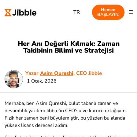
Hemen
TR
BAŞLAYIN!
Her Anı Değerli Kılmak: Zaman
Takibinin Bilimi ve Stratejisi
Yazar
Asim Qureshi
, CEO Jibble
1 Ocak, 2026
Merhaba, ben Asim Qureshi, bulut tabanlı zaman ve
devamlılık yazılımı Jibble’ın CEO’su ve kurucu ortağıyım.
Fizik her zaman beni büyülemiştir, bu yüzden bu alanda
yüksek lisans derecesi aldım.