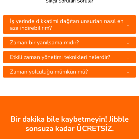
Sıkça Sorulan Sorular
İş yerinde dikkatimi dağıtan unsurları nasıl en
↓
aza indirebilirim?
↓
Zaman bir yanılsama mıdır?
↓
Etkili zaman yönetimi teknikleri nelerdir?
↓
Zaman yolculuğu mümkün mü?
Bir dakika bile kaybetmeyin! Jibble
sonsuza kadar ÜCRETSİZ.