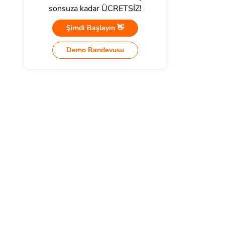
sonsuza kadar ÜCRETSİZ!
Şimdi Başlayın 👋
Demo Randevusu