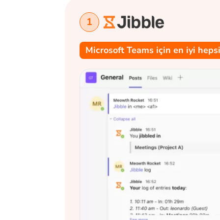
1
Microsoft Teams için en iyi hep