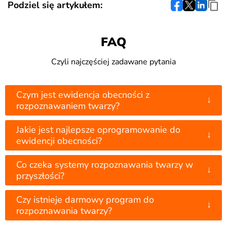
Podziel się artykułem:
FAQ
Czyli najczęściej zadawane pytania
Czym jest ewidencja obecności z
↓
rozpoznawaniem twarzy?
Jakie jest najlepsze oprogramowanie do
↓
ewidencji obecności?
Co czeka systemy rozpoznawania twarzy w
↓
przyszłości?
Czy istnieje darmowy program do
↓
rozpoznawania twarzy?