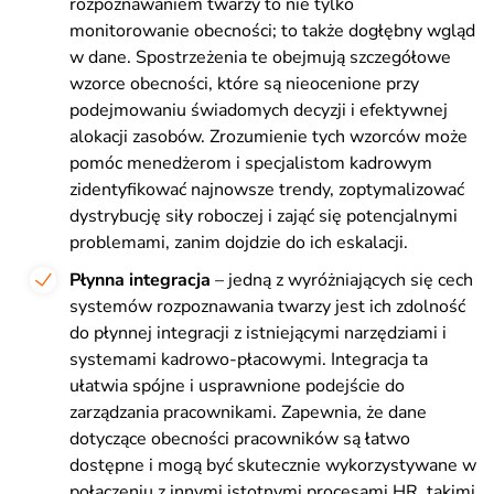
rozpoznawaniem twarzy to nie tylko
monitorowanie obecności; to także dogłębny wgląd
w dane. Spostrzeżenia te obejmują szczegółowe
wzorce obecności, które są nieocenione przy
podejmowaniu świadomych decyzji i efektywnej
alokacji zasobów. Zrozumienie tych wzorców może
pomóc menedżerom i specjalistom kadrowym
zidentyfikować najnowsze trendy, zoptymalizować
dystrybucję siły roboczej i zająć się potencjalnymi
problemami, zanim dojdzie do ich eskalacji.
Płynna integracja
– jedną z wyróżniających się cech
systemów rozpoznawania twarzy jest ich zdolność
do płynnej integracji z istniejącymi narzędziami i
systemami kadrowo-płacowymi. Integracja ta
ułatwia spójne i usprawnione podejście do
zarządzania pracownikami. Zapewnia, że dane
dotyczące obecności pracowników są łatwo
dostępne i mogą być skutecznie wykorzystywane w
połączeniu z innymi istotnymi procesami HR, takimi