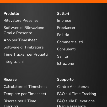
Prodotto
Settori
Rilevatore Presenze
Imprese
Software di Rilevazione
Freelancer
Orari e Presenze
Edilizia
App per Timesheet
Commercialisti
Software di Timbratura
Consulenti
Time Tracker per Progetti
Sanità
Integrazioni
Istruzione
Risorse
Supporto
Calcolatore di Timesheet
Centro Assistenza
Template per Timesheet
FAQ sul Time Tracking
Risorse per il Time
FAQ sulla Rilevazione
Tracking
Orari e Presenze