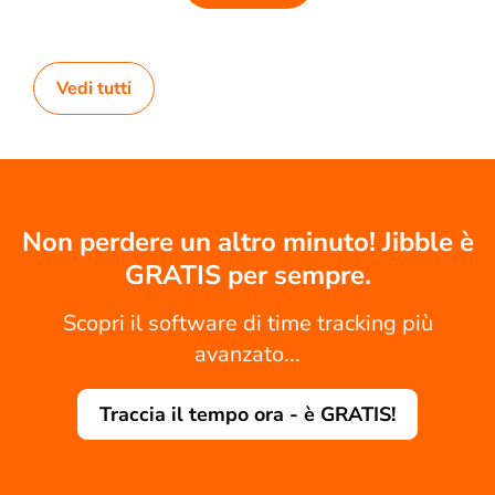
Vedi tutti
Non perdere un altro minuto! Jibble è
GRATIS per sempre.
Scopri il software di time tracking più
avanzato...
Traccia il tempo ora - è GRATIS!