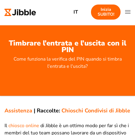
Inizia
IT
SUBITO!
Timbrare l’entrata e l’uscita con il
PIN
Come funziona la verifica del PIN quando si timbra
l'entrata e l'uscita?
Assistenza
|
Raccolte:
Chioschi Condivisi di Jibble
Il
chiosco online
di Jibble è un ottimo modo per far sì che i
membri del tuo team possano lavorare da un dispositivo