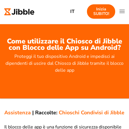
Inizia
IT
SUBITO!
Come utilizzare il Chiosco di Jibble
con Blocco delle App su Android?
Proteggi il tuo dispositivo Android e impedisci ai
dipendenti di uscire dal Chiosco di Jibble tramite il blocco
delle app
Assistenza
|
Raccolte:
Chioschi Condivisi di Jibble
Il blocco delle app è una funzione di sicurezza disponibile