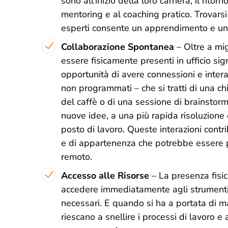
sono all’inizio della loro carriera, il rito
mentoring e al coaching pratico. Trovarsi 
esperti consente un apprendimento e una
Collaborazione Spontanea
– Oltre a mi
essere fisicamente presenti in ufficio si
opportunità di avere connessioni e inte
non programmati – che si tratti di una ch
del caffè o di una sessione di brainstorm
nuove idee, a una più rapida risoluzione d
posto di lavoro. Queste interazioni cont
e di appartenenza che potrebbe essere pi
remoto.
Accesso alle Risorse
– La presenza fisic
accedere immediatamente agli strumenti,
necessari. E quando si ha a portata di ma
riescano a snellire i processi di lavoro e 