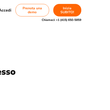
Prenota una
Inizia
Accedi
demo
SUBITO!
Chiamaci:
+1 (415) 650-5859
esso