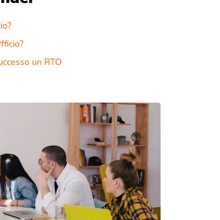
io?
fficio?
 successo un RTO