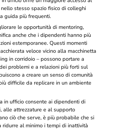
rno in ufficio offre un maggiore accesso al
nello stesso spazio fisico di colleghi
 guida più frequenti.
gliorare le opportunità di mentoring,
gnifica anche che i dipendenti hanno più
razioni estemporanee. Questi momenti
iacchierata veloce vicino alla macchinetta
ing in corridoio – possono portare a
ei problemi e a relazioni più forti sul
ribuiscono a creare un senso di comunità
ù difficile da replicare in un ambiente
a in ufficio consente ai dipendenti di
 alle attrezzature e al supporto
no ciò che serve, è più probabile che si
a ridurre al minimo i tempi di inattività