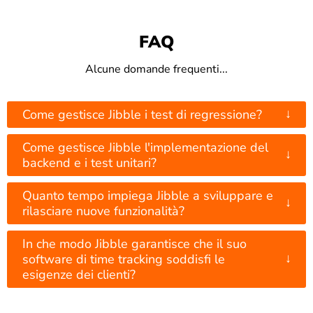
FAQ
Alcune domande frequenti...
↓
Come gestisce Jibble i test di regressione?
Come gestisce Jibble l'implementazione del
↓
backend e i test unitari?
Quanto tempo impiega Jibble a sviluppare e
↓
rilasciare nuove funzionalità?
In che modo Jibble garantisce che il suo
↓
software di time tracking soddisfi le
esigenze dei clienti?