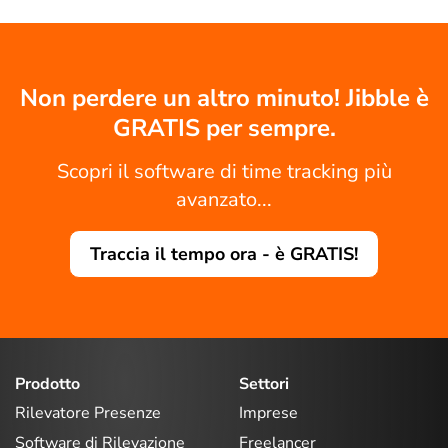
Non perdere un altro minuto! Jibble è
GRATIS per sempre.
Scopri il software di time tracking più
avanzato...
Traccia il tempo ora - è GRATIS!
Prodotto
Settori
Rilevatore Presenze
Imprese
Software di Rilevazione
Freelancer