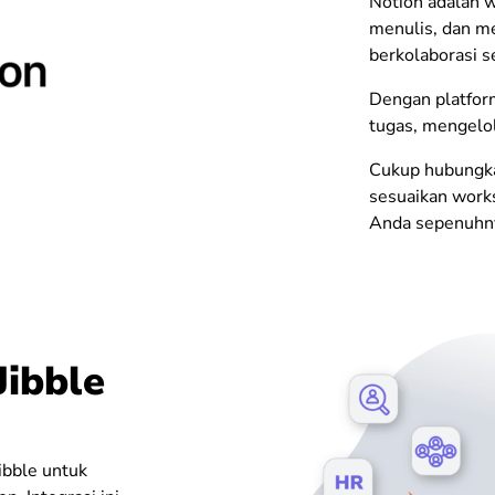
Notion adalah 
menulis, dan m
berkolaborasi s
Dengan platfor
tugas, mengelol
Cukup hubungka
sesuaikan work
Anda sepenuhn
Jibble
Jibble untuk