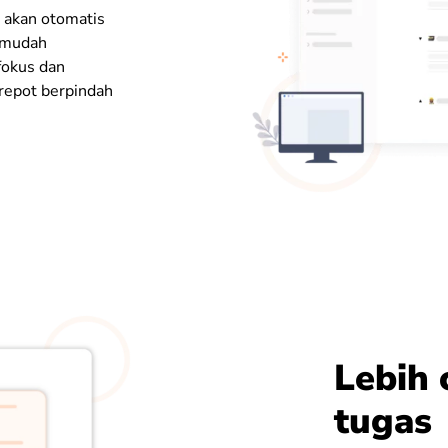
r akan otomatis
rmudah
fokus dan
 repot berpindah
Lebih 
tugas