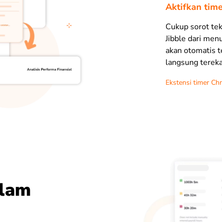
Aktifkan time
Cukup sorot teks
Jibble dari men
akan otomatis t
langsung terek
Ekstensi timer C
alam