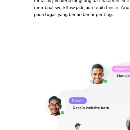
melacak jam kerja langsung dari halaman Notio
membuat
workflow jadi jauh lebih lancar. And
pada tugas yang benar-benar penting.