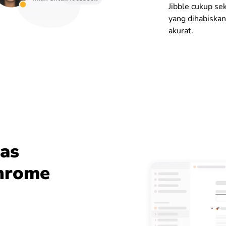
Jibble cukup se
yang dihabiskan
akurat.
das
Chrome