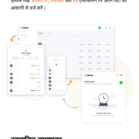
हिसाब रखें!
डेस्कटॉप
,
मोबाइल
और
वेब
एप्लीकेशन पर अपने घंटों को
आसानी से दर्ज करें।