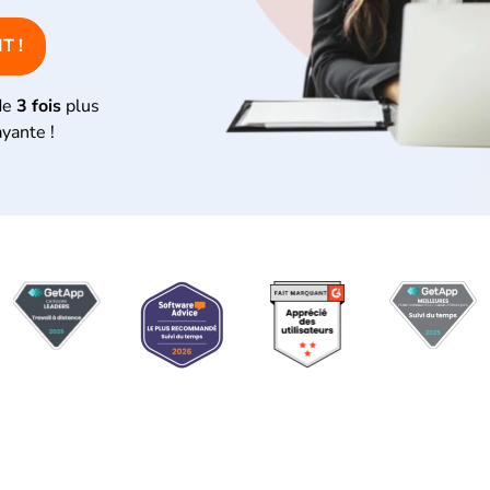
T !
de
3 fois
plus
ayante !