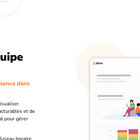
quipe
ésence dans
isualiser
acturables et de
éal pour gérer
 fuseau horaire