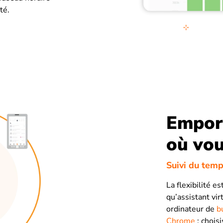
té.
Emport
où vou
Suivi du temp
La flexibilité e
qu’assistant vi
ordinateur de
b
Chrome
: choisi