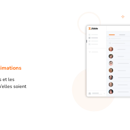
ximations
 et les
’elles soient